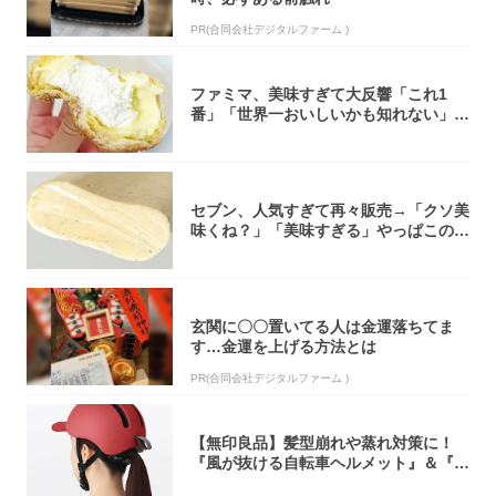
PR(合同会社デジタルファーム )
ファミマ、美味すぎて大反響「これ1
番」「世界一おいしいかも知れない」
「飲めそう」
セブン、人気すぎて再々販売→「クソ美
味くね？」「美味すぎる」やっぱこのク
オリティ...
玄関に〇〇置いてる人は金運落ちてま
す…金運を上げる方法とは
PR(合同会社デジタルファーム )
【無印良品】髪型崩れや蒸れ対策に！
『風が抜ける自転車ヘルメット』＆『2
0型自転車...