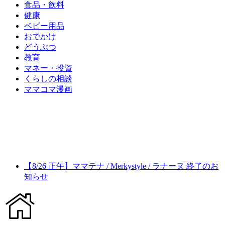
食品・飲料
健康
ベビー用品
おでかけ
どうぶつ
教育
マネー・投資
くらしの相談
ママコマ漫画
【8/26 正午】ママテナ / Merkystyle / ラナーヌ 終了のお
知らせ