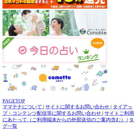
PAGETOP
ママテナについて
|
サイトに関するお問い合わせ
|
タイアッ
プ・コンテンツ配信等に関するお問い合わせ
|
サイトご利用
にあたって（ご利用端末からの外部送信のご案内含む）
|
タ
グ一覧