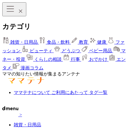
カテゴリ
雑貨・日用品
食品・飲料
教育
健康
ファ
ッション
ビューティ
どうぶつ
ベビー用品
マ
ネー・投資
くらしの相談
行事
おでかけ
エン
タメ
漫画コラム
ママの知りたい情報が集まるアンテナ
ママテナについて
ご利用にあたって
タグ一覧
>
雑貨・日用品