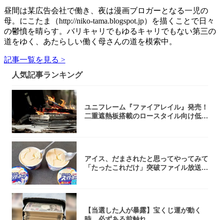
昼間は某広告会社で働き、夜は漫画ブロガーとなる一児の
母。にこたま（http://niko-tama.blogspot.jp）を描くことで日々
の鬱憤を晴らす。バリキャリでもゆるキャリでもない第三の
道をゆく、あたらしい働く母さんの道を模索中。
記事一覧を見る >
人気記事ランキング
ユニフレーム『ファイアレイル』発売！
二重遮熱板搭載のロースタイル向け低型
焚き火台
アイス、だまされたと思ってやってみて
「たったこれだけ」突破ファイル放送で
大注目！...
【当選した人が暴露】宝くじ運が動く
時、必ずある前触れ