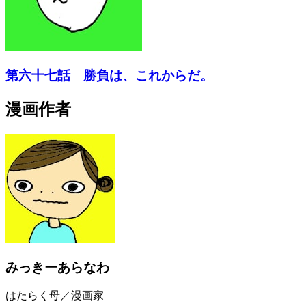
第六十七話 勝負は、これからだ。
漫画作者
みっきーあらなわ
はたらく母／漫画家