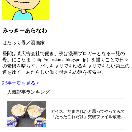
みっきーあらなわ
はたらく母／漫画家
昼間は某広告会社で働き、夜は漫画ブロガーとなる一児の
母。にこたま（http://niko-tama.blogspot.jp）を描くことで日々
の鬱憤を晴らす。バリキャリでもゆるキャリでもない第三の
道をゆく、あたらしい働く母さんの道を模索中。
記事一覧を見る >
人気記事ランキング
アイス、だまされたと思ってやってみて
「たったこれだけ」突破ファイル放送で
大注目！...