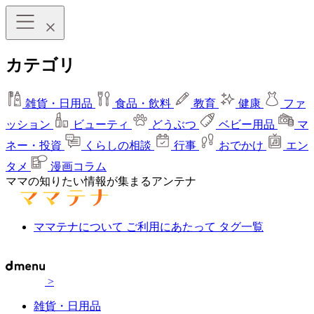
カテゴリ
雑貨・日用品
食品・飲料
教育
健康
ファ
ッション
ビューティ
どうぶつ
ベビー用品
マ
ネー・投資
くらしの相談
行事
おでかけ
エン
タメ
漫画コラム
ママの知りたい情報が集まるアンテナ
ママテナについて
ご利用にあたって
タグ一覧
>
雑貨・日用品