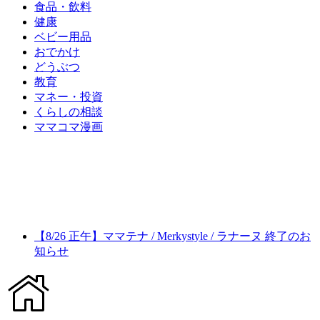
食品・飲料
健康
ベビー用品
おでかけ
どうぶつ
教育
マネー・投資
くらしの相談
ママコマ漫画
【8/26 正午】ママテナ / Merkystyle / ラナーヌ 終了のお
知らせ