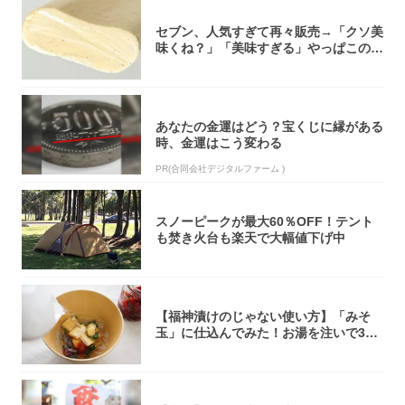
セブン、人気すぎて再々販売→「クソ美
味くね？」「美味すぎる」やっぱこのク
オリティ...
あなたの金運はどう？宝くじに縁がある
時、金運はこう変わる
PR(合同会社デジタルファーム )
スノーピークが最大60％OFF！テント
も焚き火台も楽天で大幅値下げ中
【福神漬けのじゃない使い方】「みそ
玉」に仕込んでみた！お湯を注いで30
秒で…朝の...