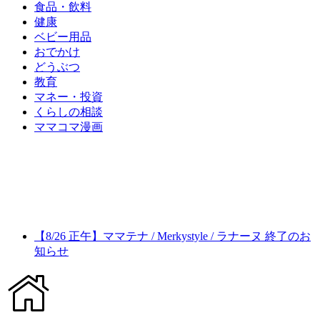
食品・飲料
健康
ベビー用品
おでかけ
どうぶつ
教育
マネー・投資
くらしの相談
ママコマ漫画
【8/26 正午】ママテナ / Merkystyle / ラナーヌ 終了のお
知らせ