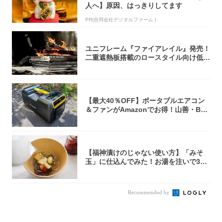
人へ】原因、はっきりしてます
PR(合同会社デジタルファーム )
ユニフレーム『ファイアレイル』発売！
二重遮熱板搭載のロースタイル向け低型
焚き火台
【最大40％OFF】ポータブルエアコン
＆ファンがAmazonでお得！山善・Bo
u...
【福神漬けのじゃない使い方】「みそ
玉」に仕込んでみた！お湯を注いで30
秒で…朝の...
Recommended by