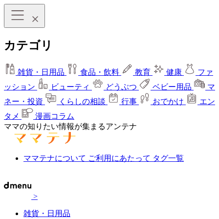
カテゴリ
雑貨・日用品
食品・飲料
教育
健康
ファ
ッション
ビューティ
どうぶつ
ベビー用品
マ
ネー・投資
くらしの相談
行事
おでかけ
エン
タメ
漫画コラム
ママの知りたい情報が集まるアンテナ
ママテナについて
ご利用にあたって
タグ一覧
>
雑貨・日用品