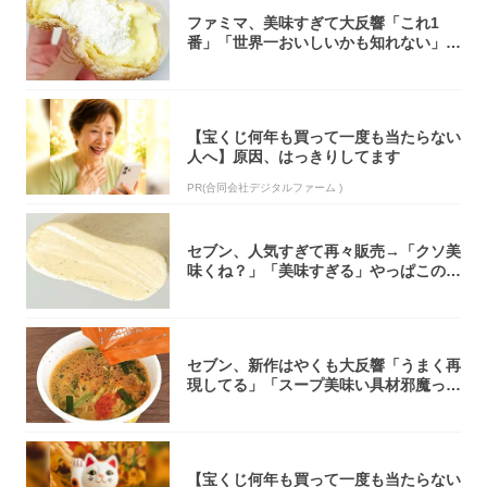
ファミマ、美味すぎて大反響「これ1
番」「世界一おいしいかも知れない」
「飲めそう」
【宝くじ何年も買って一度も当たらない
人へ】原因、はっきりしてます
PR(合同会社デジタルファーム )
セブン、人気すぎて再々販売→「クソ美
味くね？」「美味すぎる」やっぱこのク
オリティ...
セブン、新作はやくも大反響「うまく再
現してる」「スープ美味い具材邪魔って
くらい美...
【宝くじ何年も買って一度も当たらない