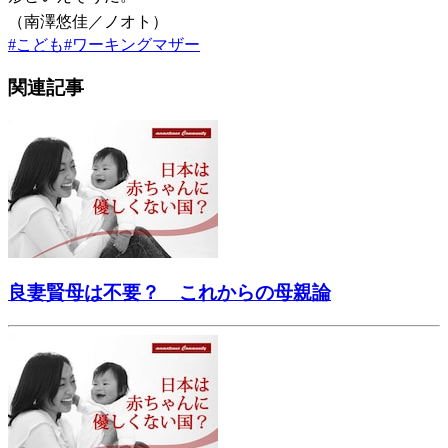
（南澤悠佳／ノオト）
#
こども
#
ワーキングマザー
関連記事
良妻賢母は不要？ これからの母親論