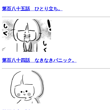
第百八十五話 ひとり立ち。
第百八十四話 なきなきパニック。