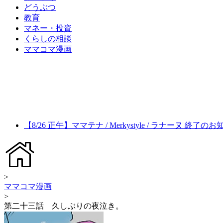
どうぶつ
教育
マネー・投資
くらしの相談
ママコマ漫画
【8/26 正午】ママテナ / Merkystyle / ラナーヌ 終了の
>
ママコマ漫画
>
第二十三話 久しぶりの夜泣き。