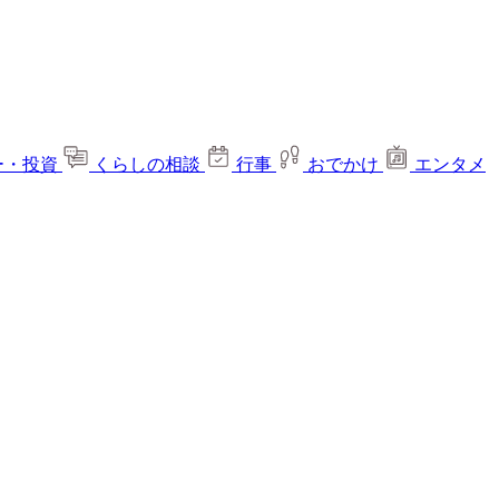
ー・投資
くらしの相談
行事
おでかけ
エンタメ