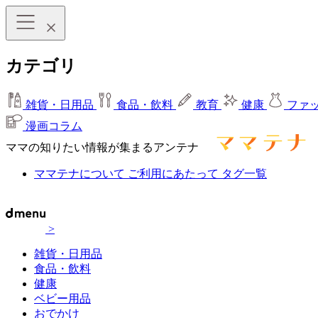
カテゴリ
雑貨・日用品
食品・飲料
教育
健康
ファ
漫画コラム
ママの知りたい情報が集まるアンテナ
ママテナについて
ご利用にあたって
タグ一覧
>
雑貨・日用品
食品・飲料
健康
ベビー用品
おでかけ