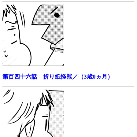
第百四十六話 折り紙怪獣／（3歳0ヵ月）