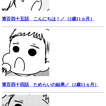
第百四十五話 こんにちは！／（2歳11ヵ月）
第百四十四話 ためらいの結果／（2歳11ヵ月）