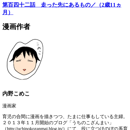
第百四十二話 走った先にあるもの／（2歳11ヵ
月）
漫画作者
内野こめこ
漫画家
育児の合間に漫画を描きつつ、たまに仕事もしている主婦。
２０１３年１１月開始のブログ「うちのこざんまい」
（http://uchinokozanmai.blog.jp/）にて、役に立つほのぼの系育