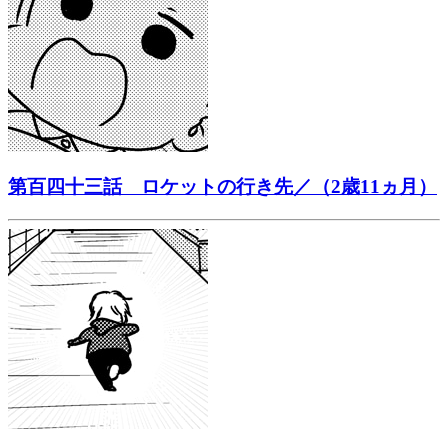
第百四十三話 ロケットの行き先／（2歳11ヵ月）