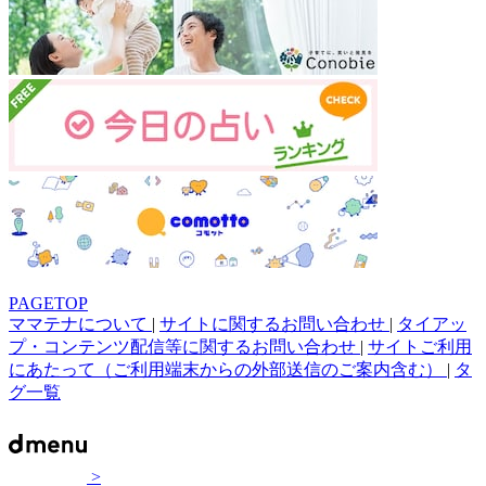
PAGETOP
ママテナについて
|
サイトに関するお問い合わせ
|
タイアッ
プ・コンテンツ配信等に関するお問い合わせ
|
サイトご利用
にあたって（ご利用端末からの外部送信のご案内含む）
|
タ
グ一覧
>