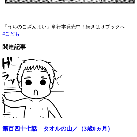
『うちのこざんまい』単行本発売中！続きはｄブックへ
#
こども
関連記事
第百四十七話 タオルの山／（3歳0ヵ月）