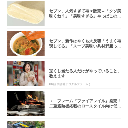
セブン、人気すぎて再々販売→「クソ美
味くね？」「美味すぎる」やっぱこのク
オリティ...
セブン、新作はやくも大反響「うまく再
現してる」「スープ美味い具材邪魔って
くらい美...
宝くじ当たる人だけがやっていること、
教えます
PR(合同会社デジタルファーム )
ユニフレーム『ファイアレイル』発売！
二重遮熱板搭載のロースタイル向け低型
焚き火台