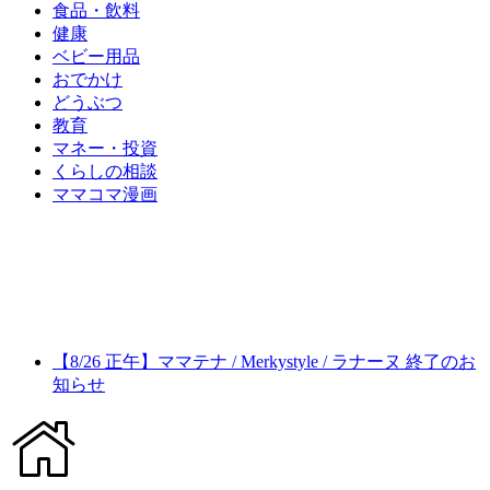
食品・飲料
健康
ベビー用品
おでかけ
どうぶつ
教育
マネー・投資
くらしの相談
ママコマ漫画
【8/26 正午】ママテナ / Merkystyle / ラナーヌ 終了のお
知らせ