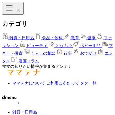
カテゴリ
雑貨・日用品
食品・飲料
教育
健康
ファ
ッション
ビューティ
どうぶつ
ベビー用品
マ
ネー・投資
くらしの相談
行事
おでかけ
エン
タメ
漫画コラム
ママの知りたい情報が集まるアンテナ
ママテナについて
ご利用にあたって
タグ一覧
>
雑貨・日用品