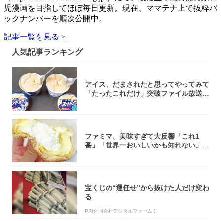
児漫画を目指してほぼ毎日更新。現在、ママテナ上で抜粋バ
ックナンバーを順次公開中。
記事一覧を見る >
人気記事ランキング
アイス、だまされたと思ってやってみて
「たったこれだけ」突破ファイル放送で
大注目！...
ファミマ、美味すぎて大反響「これ1
番」「世界一おいしいかも知れない」
「飲めそう」
宝くじの“運任せ”から抜けた人だけ変わ
る
PR(合同会社デジタルファーム )