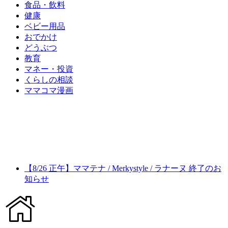
食品・飲料
健康
ベビー用品
おでかけ
どうぶつ
教育
マネー・投資
くらしの相談
ママコマ漫画
【8/26 正午】ママテナ / Merkystyle / ラナーヌ 終了のお
知らせ