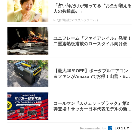
「占い師だけが知ってる〝お金が増える
人の共通点〟」
PR(合同会社デジタルファーム )
ユニフレーム『ファイアレイル』発売！
二重遮熱板搭載のロースタイル向け低型
焚き火台
【最大40％OFF】ポータブルエアコン
＆ファンがAmazonでお得！山善・Bo
u...
コールマン『J.ジェットブラック』第2
弾登場！サッカー日本代表モデルの新作
5アイ...
Recommended by