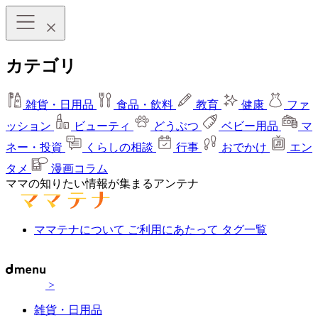
カテゴリ
雑貨・日用品
食品・飲料
教育
健康
ファ
ッション
ビューティ
どうぶつ
ベビー用品
マ
ネー・投資
くらしの相談
行事
おでかけ
エン
タメ
漫画コラム
ママの知りたい情報が集まるアンテナ
ママテナについて
ご利用にあたって
タグ一覧
>
雑貨・日用品