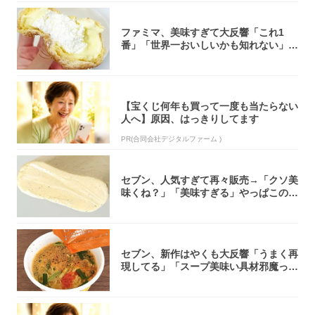
ファミマ、美味すぎて大反響「これ1
番」「世界一おいしいかも知れない」
「飲めそう」
【宝くじ何年も買って一度も当たらない
人へ】原因、はっきりしてます
PR(合同会社デジタルファーム )
セブン、人気すぎて再々販売→「クソ美
味くね？」「美味すぎる」やっぱこのク
オリティ...
セブン、新作はやくも大反響「うまく再
現してる」「スープ美味い具材邪魔って
くらい美...