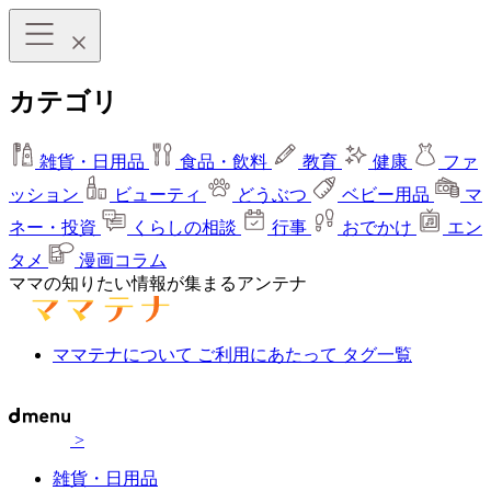
カテゴリ
雑貨・日用品
食品・飲料
教育
健康
ファ
ッション
ビューティ
どうぶつ
ベビー用品
マ
ネー・投資
くらしの相談
行事
おでかけ
エン
タメ
漫画コラム
ママの知りたい情報が集まるアンテナ
ママテナについて
ご利用にあたって
タグ一覧
>
雑貨・日用品