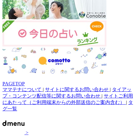
PAGETOP
ママテナについて
|
サイトに関するお問い合わせ
|
タイアッ
プ・コンテンツ配信等に関するお問い合わせ
|
サイトご利用
にあたって（ご利用端末からの外部送信のご案内含む）
|
タ
グ一覧
>