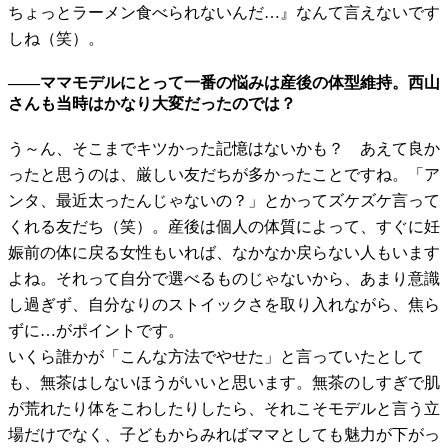
ちょっとラーメン食べられないんだ…』なんて言えないです
しね（笑）。
――ママモデルにとって一番の悩みは産後の体型維持。西山
さんも当時はかなり大変だったのでは？
う～ん、そこまでキツかった記憶はないかも？ あえて良か
ったと思うのは、厳しい友だちが多かったことですね。「ア
ンタ、最近太ったんじゃないの？」とかってズケズケ言って
くれる友だち（笑）。産後は個人の体質によって、すぐに妊
娠前の体に戻る女性もいれば、なかなか戻らない人もいます
よね。それって自分で選べるものじゃないから、あまり意識
し過ぎず、自分なりのストイックさを取り入れながら、焦ら
ずに…がポイントです。
いくら誰かが「こんな方法でやせた」と言っていたとして
も、無茶はしないほうがいいと思います。無茶のしすぎで肌
が荒れたり体をこわしたりしたら、それこそモデルと言う立
場だけでなく、子どもからみればママとしても魅力が下がっ