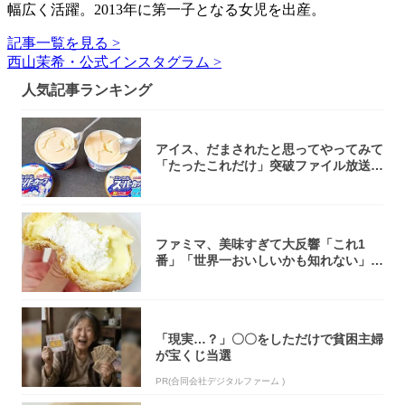
幅広く活躍。2013年に第一子となる女児を出産。
記事一覧を見る >
西山茉希・公式インスタグラム >
人気記事ランキング
アイス、だまされたと思ってやってみて
「たったこれだけ」突破ファイル放送で
大注目！...
ファミマ、美味すぎて大反響「これ1
番」「世界一おいしいかも知れない」
「飲めそう」
「現実…？」〇〇をしただけで貧困主婦
が宝くじ当選
PR(合同会社デジタルファーム )