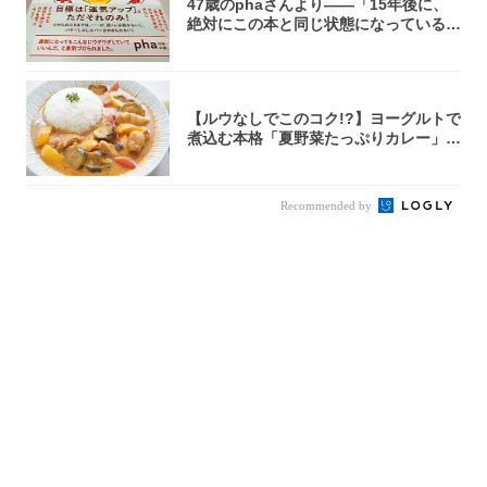
47歳のphaさんより――「15年後に、
絶対にこの本と同じ状態になっている自
信が...
【ルウなしでこのコク!?】ヨーグルトで
煮込む本格「夏野菜たっぷりカレー」作
ってみ...
Recommended by