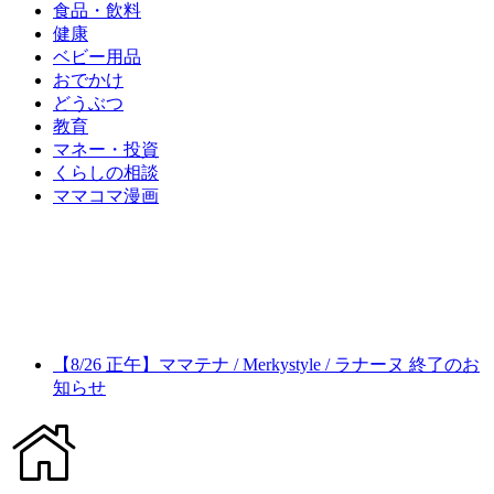
食品・飲料
健康
ベビー用品
おでかけ
どうぶつ
教育
マネー・投資
くらしの相談
ママコマ漫画
【8/26 正午】ママテナ / Merkystyle / ラナーヌ 終了のお
知らせ