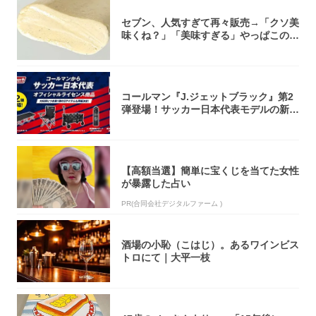
セブン、人気すぎて再々販売→「クソ美
味くね？」「美味すぎる」やっぱこのク
オリティ...
コールマン『J.ジェットブラック』第2
弾登場！サッカー日本代表モデルの新作
5アイ...
【高額当選】簡単に宝くじを当てた女性
が暴露した占い
PR(合同会社デジタルファーム )
酒場の小恥（こはじ）。あるワインビス
トロにて｜大平一枝