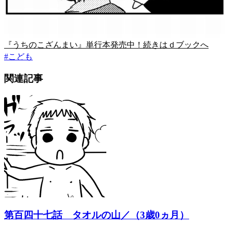
『うちのこざんまい』単行本発売中！続きはｄブックへ
#
こども
関連記事
第百四十七話 タオルの山／（3歳0ヵ月）