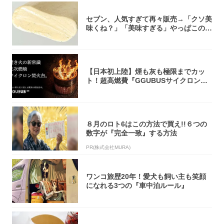
セブン、人気すぎて再々販売→「クソ美
味くね？」「美味すぎる」やっぱこのク
オリティ...
【日本初上陸】煙も灰も極限までカッ
ト！超高燃費『GGUBUSサイクロン焚
火台』が...
８月のロト6はこの方法で買え!!６つの
数字が『完全一致』する方法
PR(株式会社MURA)
ワンコ旅歴20年！愛犬も飼い主も笑顔
になれる3つの『車中泊ルール』