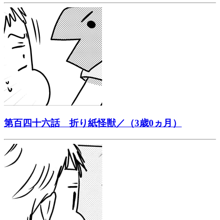
第百四十六話 折り紙怪獣／（3歳0ヵ月）