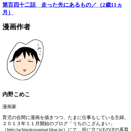
第百四十二話 走った先にあるもの／（2歳11ヵ
月）
漫画作者
内野こめこ
漫画家
育児の合間に漫画を描きつつ、たまに仕事もしている主婦。
２０１３年１１月開始のブログ「うちのこざんまい」
（http://uchinokozanmai.blog.jp/）にて、役に立つほのぼの系育