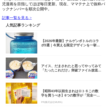
児漫画を目指してほぼ毎日更新。現在、ママテナ上で抜粋バ
ックナンバーを順次公開中。
記事一覧を見る >
人気記事ランキング
【2026年最新】ナルゲンボトルのコラ
ボ5選｜今買える限定デザインを一挙紹
介！
アイス、だまされたと思ってやってみて
「たったこれだけ」突破ファイル放送で
大注目！...
【昭和43年以前生まれはロト６この数
字を買うべき】6つの数字が「完全一
致」する方...
PR(株式会社MURA)