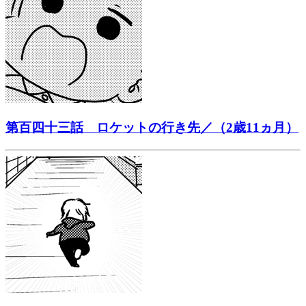
第百四十三話 ロケットの行き先／（2歳11ヵ月）