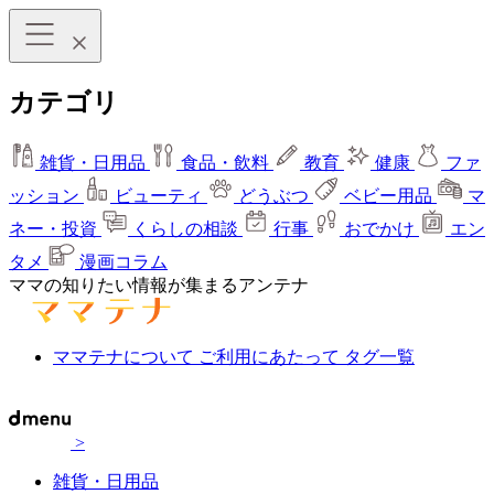
カテゴリ
雑貨・日用品
食品・飲料
教育
健康
ファ
ッション
ビューティ
どうぶつ
ベビー用品
マ
ネー・投資
くらしの相談
行事
おでかけ
エン
タメ
漫画コラム
ママの知りたい情報が集まるアンテナ
ママテナについて
ご利用にあたって
タグ一覧
>
雑貨・日用品