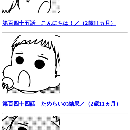
第百四十五話 こんにちは！／（2歳11ヵ月）
第百四十四話 ためらいの結果／（2歳11ヵ月）