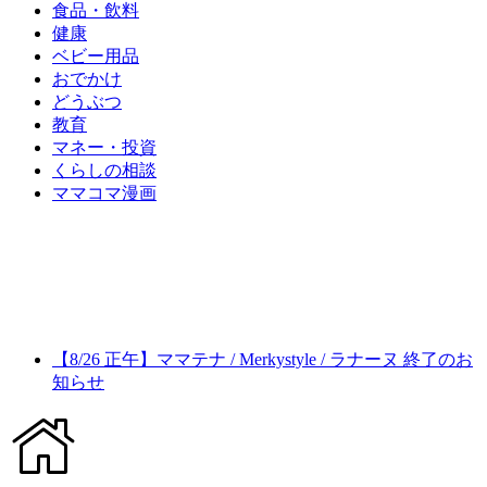
食品・飲料
健康
ベビー用品
おでかけ
どうぶつ
教育
マネー・投資
くらしの相談
ママコマ漫画
【8/26 正午】ママテナ / Merkystyle / ラナーヌ 終了のお
知らせ