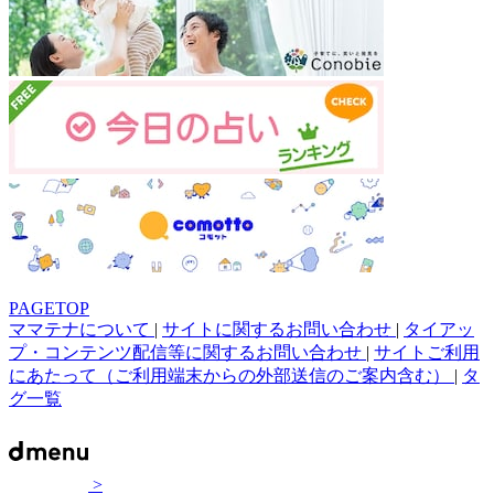
PAGETOP
ママテナについて
|
サイトに関するお問い合わせ
|
タイアッ
プ・コンテンツ配信等に関するお問い合わせ
|
サイトご利用
にあたって（ご利用端末からの外部送信のご案内含む）
|
タ
グ一覧
>