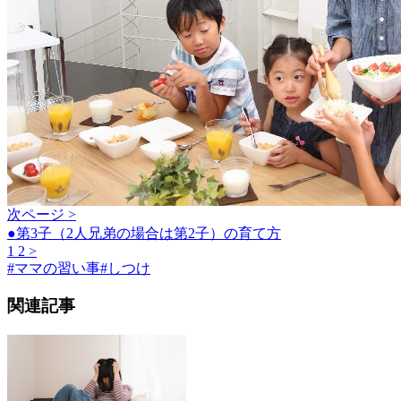
次ページ >
●第3子（2人兄弟の場合は第2子）の育て方
1
2
>
#
ママの習い事
#
しつけ
関連記事