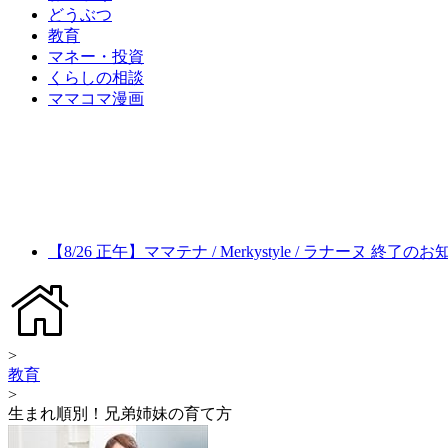
どうぶつ
教育
マネー・投資
くらしの相談
ママコマ漫画
【8/26 正午】ママテナ / Merkystyle / ラナーヌ 終了の
>
教育
>
生まれ順別！兄弟姉妹の育て方