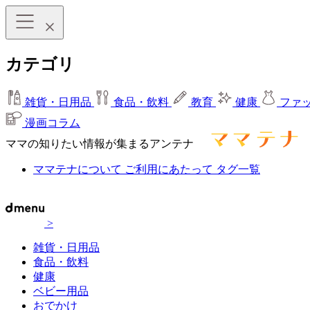
カテゴリ
雑貨・日用品
食品・飲料
教育
健康
ファ
漫画コラム
ママの知りたい情報が集まるアンテナ
ママテナについて
ご利用にあたって
タグ一覧
>
雑貨・日用品
食品・飲料
健康
ベビー用品
おでかけ