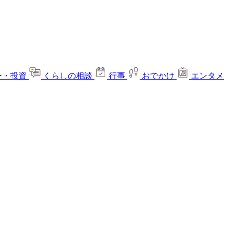
ー・投資
くらしの相談
行事
おでかけ
エンタメ