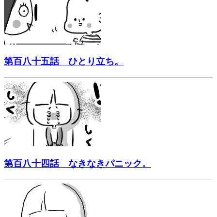
第百八十五話 ひとり立ち。
第百八十四話 なきなきパニック。