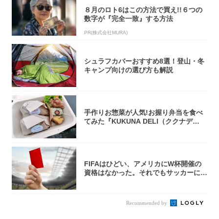
８月のロト6はこの方法で買え!!６つの
数字が『完全一致』する方法
PR(株式会社MURA)
シュラフカバーおすすめ8選！登山・冬
キャンプ向けの選び方も解説
手作りお惣菜が人気!お握り弁当を食べ
てみた『KUKUNA DELI（ククナデ
リ）...
FIFAはひどい、アメリカにW杯開催の
資格はなかった。それでもサッカーには
夢があ...
Recommended by