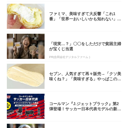
ファミマ、美味すぎて大反響「これ1
番」「世界一おいしいかも知れない」
「飲めそう」
「現実…？」〇〇をしただけで貧困主婦
が宝くじ当選
PR(合同会社デジタルファーム )
セブン、人気すぎて再々販売→「クソ美
味くね？」「美味すぎる」やっぱこのク
オリティ...
コールマン『J.ジェットブラック』第2
弾登場！サッカー日本代表モデルの新作
5アイ...