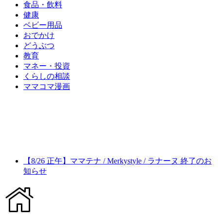
食品・飲料
健康
ベビー用品
おでかけ
どうぶつ
教育
マネー・投資
くらしの相談
ママコマ漫画
【8/26 正午】ママテナ / Merkystyle / ラナーヌ 終了のお
知らせ