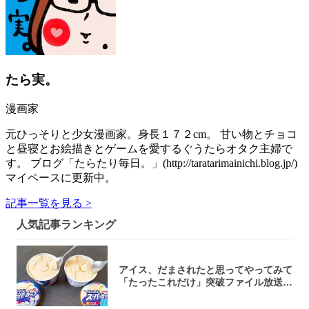
たら実。
漫画家
元ひっそりと少女漫画家。身長１７２cm。 甘い物とチョコ
と昼寝とお絵描きとゲームを愛するぐうたらオタク主婦で
す。 ブログ「たらたり毎日。」(http://taratarimainichi.blog.jp/)
マイペースに更新中。
記事一覧を見る >
人気記事ランキング
アイス、だまされたと思ってやってみて
「たったこれだけ」突破ファイル放送で
大注目！...