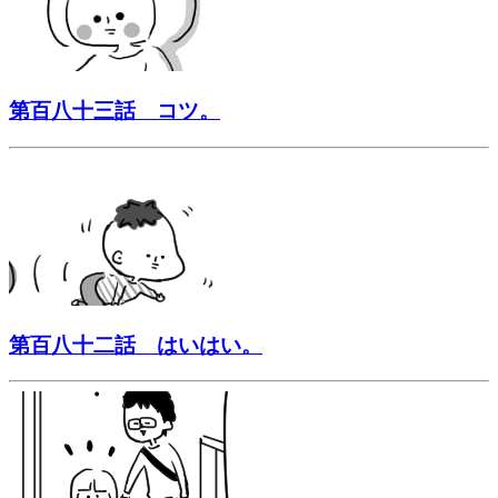
第百八十三話 コツ。
第百八十二話 はいはい。