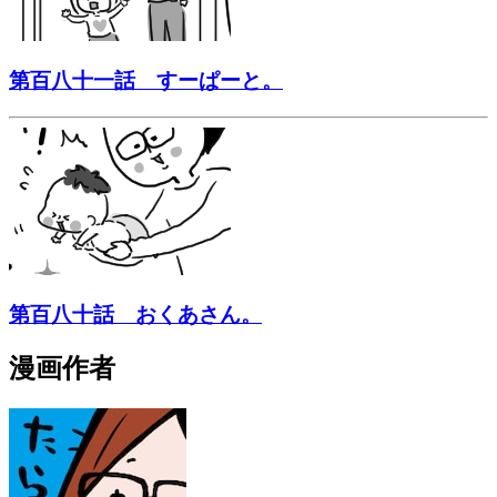
第百八十一話 すーぱーと。
第百八十話 おくあさん。
漫画作者