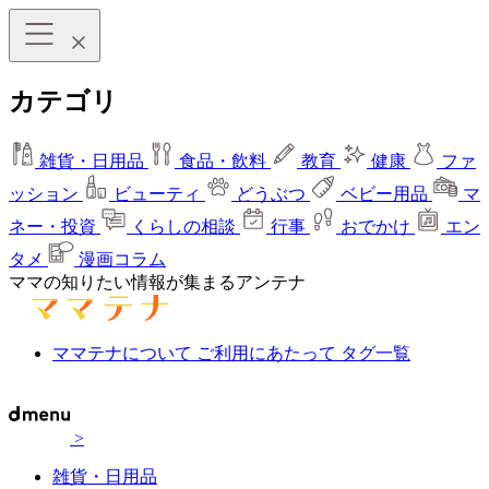
カテゴリ
雑貨・日用品
食品・飲料
教育
健康
ファ
ッション
ビューティ
どうぶつ
ベビー用品
マ
ネー・投資
くらしの相談
行事
おでかけ
エン
タメ
漫画コラム
ママの知りたい情報が集まるアンテナ
ママテナについて
ご利用にあたって
タグ一覧
>
雑貨・日用品