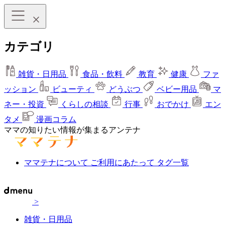
カテゴリ
雑貨・日用品
食品・飲料
教育
健康
ファ
ッション
ビューティ
どうぶつ
ベビー用品
マ
ネー・投資
くらしの相談
行事
おでかけ
エン
タメ
漫画コラム
ママの知りたい情報が集まるアンテナ
ママテナについて
ご利用にあたって
タグ一覧
>
雑貨・日用品