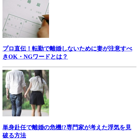
プロ直伝！転勤で離婚しないために妻が注意すべ
きOK・NGワードとは？
単身赴任で離婚の危機!?専門家が考えた浮気を見
破る方法