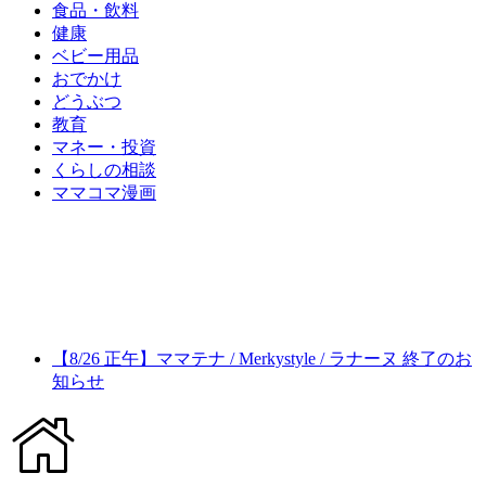
食品・飲料
健康
ベビー用品
おでかけ
どうぶつ
教育
マネー・投資
くらしの相談
ママコマ漫画
【8/26 正午】ママテナ / Merkystyle / ラナーヌ 終了のお
知らせ