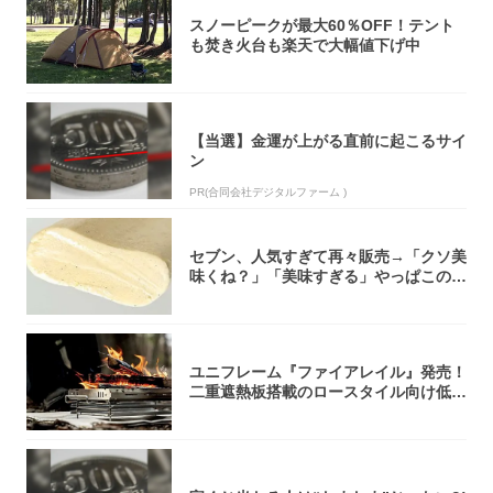
スノーピークが最大60％OFF！テント
も焚き火台も楽天で大幅値下げ中
【当選】金運が上がる直前に起こるサイ
ン
PR(合同会社デジタルファーム )
セブン、人気すぎて再々販売→「クソ美
味くね？」「美味すぎる」やっぱこのク
オリティ...
ユニフレーム『ファイアレイル』発売！
二重遮熱板搭載のロースタイル向け低型
焚き火台