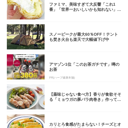
ファミマ、美味すぎて大反響「これ1
番」「世界一おいしいかも知れない」
「飲めそう」
スノーピークが最大60％OFF！テント
も焚き火台も楽天で大幅値下げ中
アマゾン1位「このお茶ガチです」噂の
お茶
PR(ハーブ健康本舗)
【薬味じゃない食べ方】香りが食欲そそ
る「ミョウガの豚バラ肉巻き」作ってみ
た！辛み...
カリとろ食感がたまらない！チーズとオ