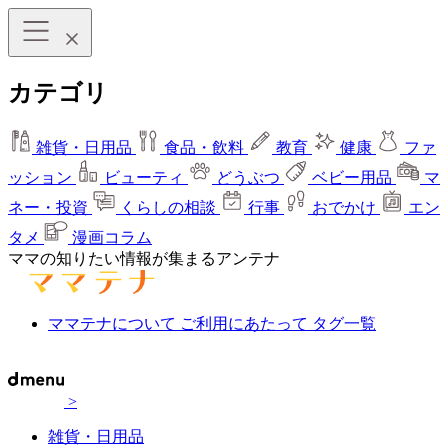
カテゴリ
雑貨・日用品
食品・飲料
教育
健康
ファ
ッション
ビューティ
どうぶつ
ベビー用品
マ
ネー・投資
くらしの相談
行事
おでかけ
エン
タメ
漫画コラム
ママの知りたい情報が集まるアンテナ
ママテナについて
ご利用にあたって
タグ一覧
>
雑貨・日用品