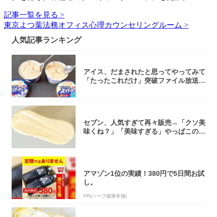
記事一覧を見る >
東京よつ葉法務オフィス心理カウンセリングルーム >
人気記事ランキング
アイス、だまされたと思ってやってみて
「たったこれだけ」突破ファイル放送で
大注目！...
セブン、人気すぎて再々販売→「クソ美
味くね？」「美味すぎる」やっぱこのク
オリティ...
アマゾン1位の実績！380円で5日間お試
し。
PR(ハーブ健康本舗)