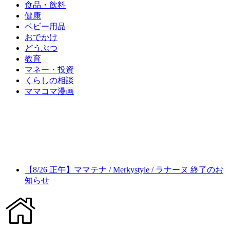
食品・飲料
健康
ベビー用品
おでかけ
どうぶつ
教育
マネー・投資
くらしの相談
ママコマ漫画
【8/26 正午】ママテナ / Merkystyle / ラナーヌ 終了のお
知らせ