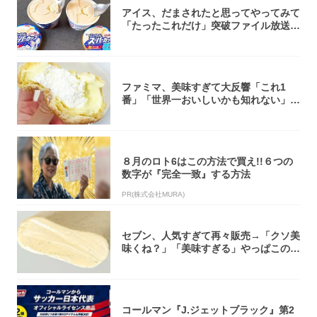
アイス、だまされたと思ってやってみて
「たったこれだけ」突破ファイル放送で
大注目！...
ファミマ、美味すぎて大反響「これ1
番」「世界一おいしいかも知れない」
「飲めそう」
８月のロト6はこの方法で買え!!６つの
数字が『完全一致』する方法
PR(株式会社MURA)
セブン、人気すぎて再々販売→「クソ美
味くね？」「美味すぎる」やっぱこのク
オリティ...
コールマン『J.ジェットブラック』第2