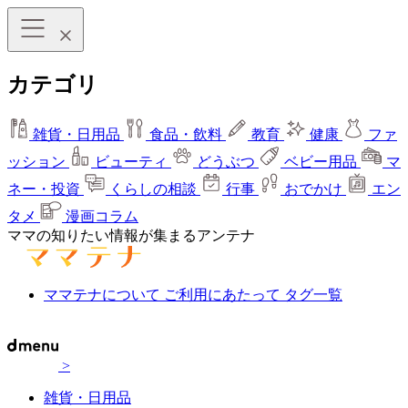
カテゴリ
雑貨・日用品
食品・飲料
教育
健康
ファ
ッション
ビューティ
どうぶつ
ベビー用品
マ
ネー・投資
くらしの相談
行事
おでかけ
エン
タメ
漫画コラム
ママの知りたい情報が集まるアンテナ
ママテナについて
ご利用にあたって
タグ一覧
>
雑貨・日用品