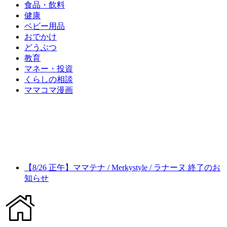
食品・飲料
健康
ベビー用品
おでかけ
どうぶつ
教育
マネー・投資
くらしの相談
ママコマ漫画
【8/26 正午】ママテナ / Merkystyle / ラナーヌ 終了のお
知らせ