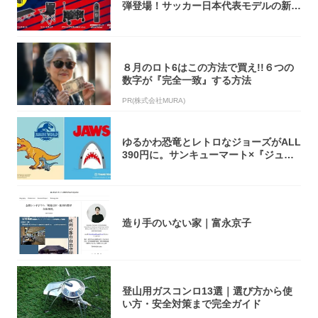
弾登場！サッカー日本代表モデルの新作
5アイ...
８月のロト6はこの方法で買え!!６つの
数字が『完全一致』する方法
PR(株式会社MURA)
ゆるかわ恐竜とレトロなジョーズがALL
390円に。サンキューマート×『ジュラ
シッ...
造り手のいない家｜富永京子
登山用ガスコンロ13選｜選び方から使
い方・安全対策まで完全ガイド