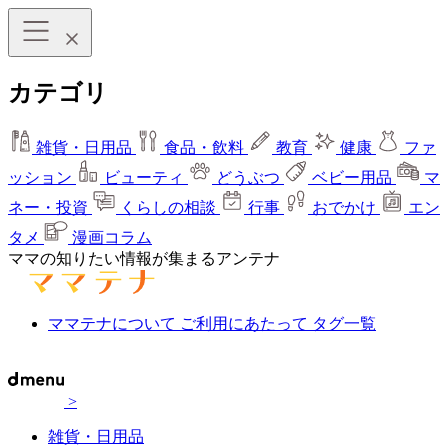
カテゴリ
雑貨・日用品
食品・飲料
教育
健康
ファ
ッション
ビューティ
どうぶつ
ベビー用品
マ
ネー・投資
くらしの相談
行事
おでかけ
エン
タメ
漫画コラム
ママの知りたい情報が集まるアンテナ
ママテナについて
ご利用にあたって
タグ一覧
>
雑貨・日用品