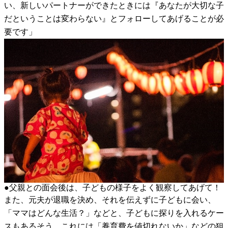
い、新しいパートナーができたときには『あなたが大切な子
だということは変わらない』とフォローしてあげることが必
要です」
●父親との面会後は、子どもの様子をよく観察してあげて！
また、元夫が退職を決め、それを伝えずに子どもに会い、
「ママはどんな生活？」などと、子どもに探りを入れるケー
スもあるそう。これには「養育費を値切れないか」などの狙