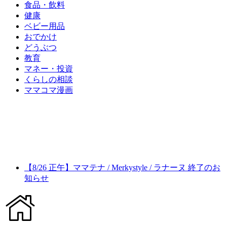
食品・飲料
健康
ベビー用品
おでかけ
どうぶつ
教育
マネー・投資
くらしの相談
ママコマ漫画
【8/26 正午】ママテナ / Merkystyle / ラナーヌ 終了のお
知らせ