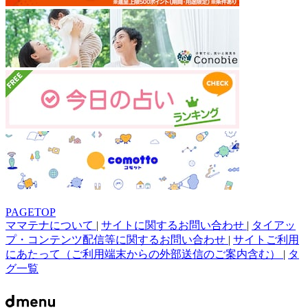
PAGETOP
ママテナについて
|
サイトに関するお問い合わせ
|
タイアッ
プ・コンテンツ配信等に関するお問い合わせ
|
サイトご利用
にあたって（ご利用端末からの外部送信のご案内含む）
|
タ
グ一覧