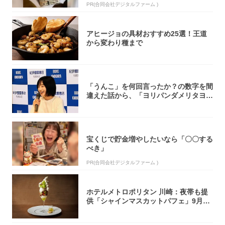
PR(合同会社デジタルファーム )
アヒージョの具材おすすめ25選！王道
から変わり種まで
「うんこ」を何回言ったか？の数字を間
違えた話から、「ヨリパンダメリタヨコ
エビ」の...
宝くじで貯金増やしたいなら「〇〇する
べき」
PR(合同会社デジタルファーム )
ホテルメトロポリタン 川崎：夜帯も提
供「シャインマスカットパフェ」9月1
日より3...