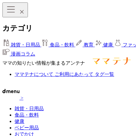
カテゴリ
雑貨・日用品
食品・飲料
教育
健康
ファ
漫画コラム
ママの知りたい情報が集まるアンテナ
ママテナについて
ご利用にあたって
タグ一覧
>
雑貨・日用品
食品・飲料
健康
ベビー用品
おでかけ