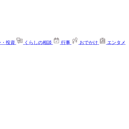
ー・投資
くらしの相談
行事
おでかけ
エンタメ