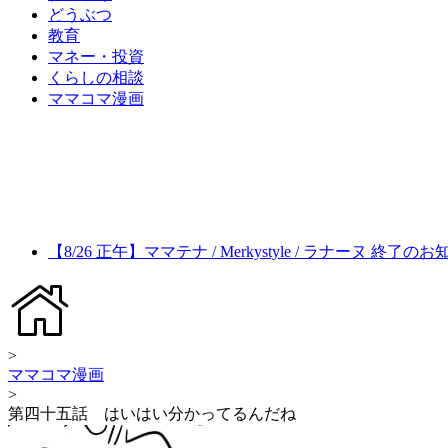
どうぶつ
教育
マネー・投資
くらしの相談
ママコマ漫画
【8/26 正午】ママテナ / Merkystyle / ラナーヌ 終了の
>
ママコマ漫画
>
第四十五話 はいはい分かってるんだね