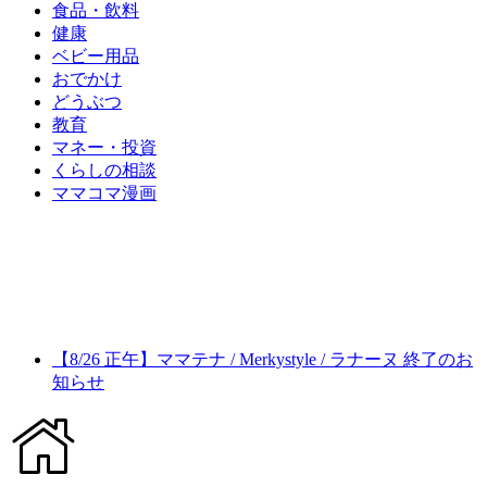
食品・飲料
健康
ベビー用品
おでかけ
どうぶつ
教育
マネー・投資
くらしの相談
ママコマ漫画
【8/26 正午】ママテナ / Merkystyle / ラナーヌ 終了のお
知らせ