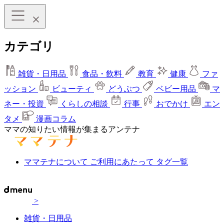
カテゴリ
雑貨・日用品
食品・飲料
教育
健康
ファ
ッション
ビューティ
どうぶつ
ベビー用品
マ
ネー・投資
くらしの相談
行事
おでかけ
エン
タメ
漫画コラム
ママの知りたい情報が集まるアンテナ
ママテナについて
ご利用にあたって
タグ一覧
>
雑貨・日用品