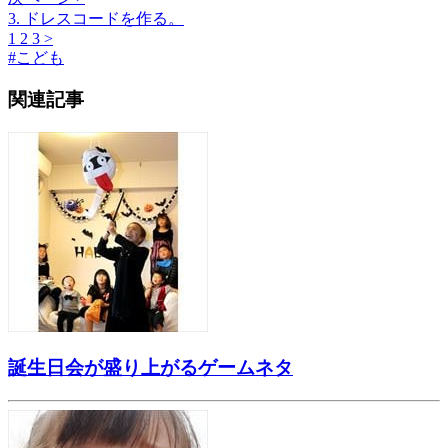
3. ドレスコードを作る。
1
2
3
>
#
こども
関連記事
誕生日会が盛り上がるゲームネタ