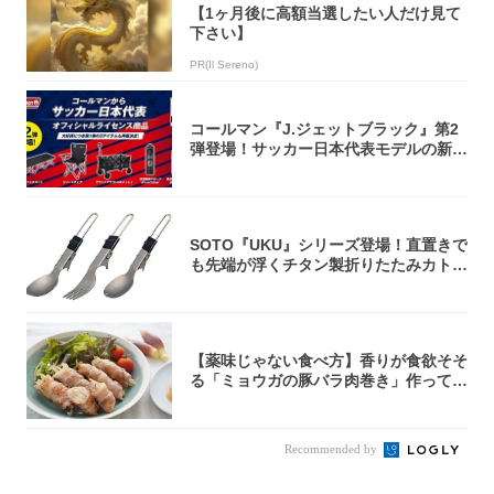
【1ヶ月後に高額当選したい人だけ見て
下さい】
PR(Il Sereno)
コールマン『J.ジェットブラック』第2
弾登場！サッカー日本代表モデルの新作
5アイ...
SOTO『UKU』シリーズ登場！直置きで
も先端が浮くチタン製折りたたみカトラ
リー
【薬味じゃない食べ方】香りが食欲そそ
る「ミョウガの豚バラ肉巻き」作ってみ
た！辛み...
Recommended by