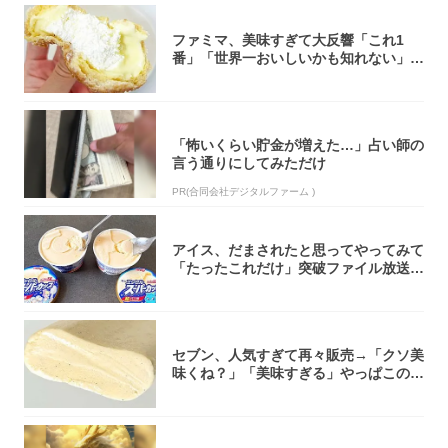
ファミマ、美味すぎて大反響「これ1
番」「世界一おいしいかも知れない」
「飲めそう」
「怖いくらい貯金が増えた…」占い師の
言う通りにしてみただけ
PR(合同会社デジタルファーム )
アイス、だまされたと思ってやってみて
「たったこれだけ」突破ファイル放送で
大注目！...
セブン、人気すぎて再々販売→「クソ美
味くね？」「美味すぎる」やっぱこのク
オリティ...