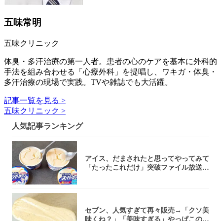
五味常明
五味クリニック
体臭・多汗治療の第一人者。患者の心のケアを基本に外科的
手法を組み合わせる「心療外科」を提唱し、ワキガ・体臭・
多汗治療の現場で実践。TVや雑誌でも大活躍。
記事一覧を見る >
五味クリニック >
人気記事ランキング
アイス、だまされたと思ってやってみて
「たったこれだけ」突破ファイル放送で
大注目！...
セブン、人気すぎて再々販売→「クソ美
味くね？」「美味すぎる」やっぱこのク