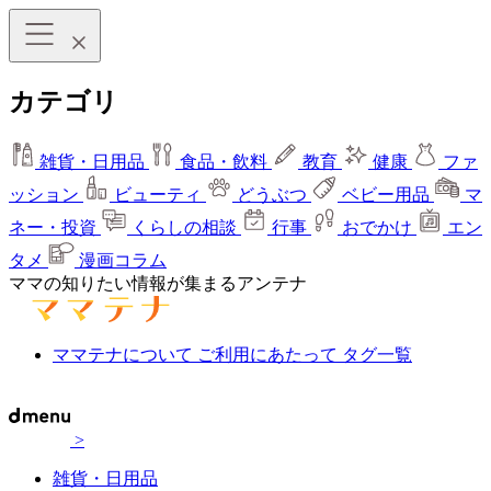
カテゴリ
雑貨・日用品
食品・飲料
教育
健康
ファ
ッション
ビューティ
どうぶつ
ベビー用品
マ
ネー・投資
くらしの相談
行事
おでかけ
エン
タメ
漫画コラム
ママの知りたい情報が集まるアンテナ
ママテナについて
ご利用にあたって
タグ一覧
>
雑貨・日用品