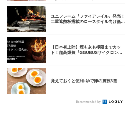
ユニフレーム『ファイアレイル』発売！
二重遮熱板搭載のロースタイル向け低型
焚き火台
【日本初上陸】煙も灰も極限までカッ
ト！超高燃費『GGUBUSサイクロン焚
火台』が...
覚えておくと便利♪ゆで卵の裏技3選
Recommended by