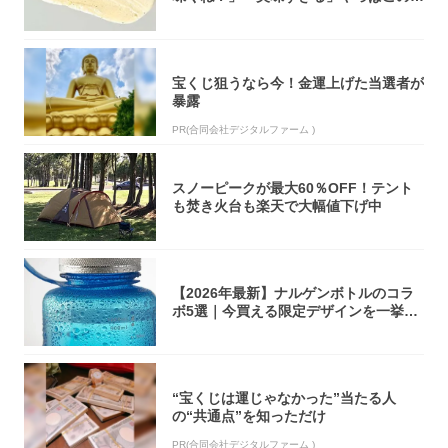
オリティ...
宝くじ狙うなら今！金運上げた当選者が
暴露
PR(合同会社デジタルファーム )
スノーピークが最大60％OFF！テント
も焚き火台も楽天で大幅値下げ中
【2026年最新】ナルゲンボトルのコラ
ボ5選｜今買える限定デザインを一挙紹
介！
“宝くじは運じゃなかった”当たる人
の“共通点”を知っただけ
PR(合同会社デジタルファーム )