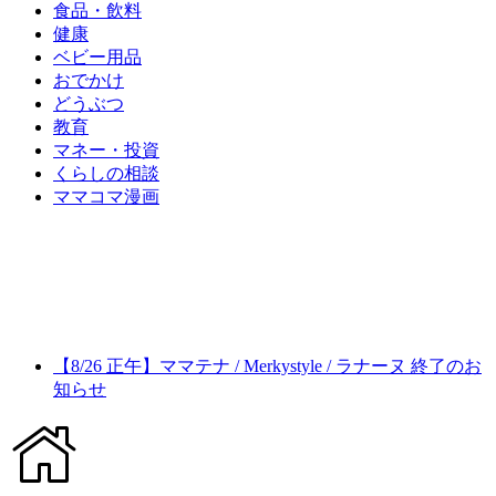
食品・飲料
健康
ベビー用品
おでかけ
どうぶつ
教育
マネー・投資
くらしの相談
ママコマ漫画
【8/26 正午】ママテナ / Merkystyle / ラナーヌ 終了のお
知らせ