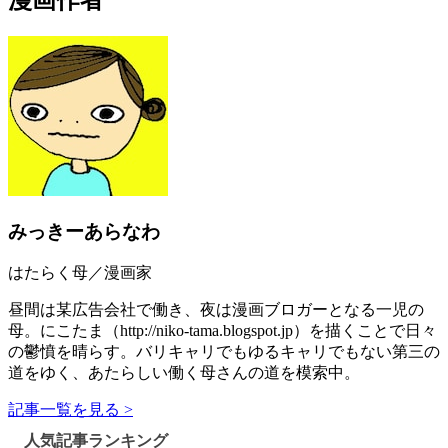
みっきーあらなわ
はたらく母／漫画家
昼間は某広告会社で働き、夜は漫画ブロガーとなる一児の
母。にこたま（http://niko-tama.blogspot.jp）を描くことで日々
の鬱憤を晴らす。バリキャリでもゆるキャリでもない第三の
道をゆく、あたらしい働く母さんの道を模索中。
記事一覧を見る >
人気記事ランキング