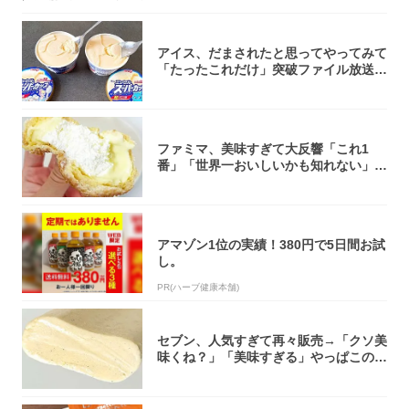
アイス、だまされたと思ってやってみて
「たったこれだけ」突破ファイル放送で
大注目！...
ファミマ、美味すぎて大反響「これ1
番」「世界一おいしいかも知れない」
「飲めそう」
アマゾン1位の実績！380円で5日間お試
し。
PR(ハーブ健康本舗)
セブン、人気すぎて再々販売→「クソ美
味くね？」「美味すぎる」やっぱこのク
オリティ...