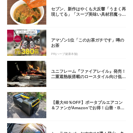
セブン、新作はやくも大反響「うまく再
現してる」「スープ美味い具材邪魔って
くらい美...
アマゾン1位「このお茶ガチです」噂の
お茶
PR(ハーブ健康本舗)
ユニフレーム『ファイアレイル』発売！
二重遮熱板搭載のロースタイル向け低型
焚き火台
【最大40％OFF】ポータブルエアコン
＆ファンがAmazonでお得！山善・Bo
u...