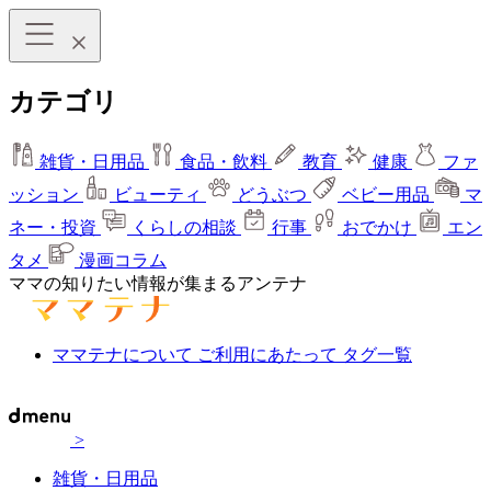
カテゴリ
雑貨・日用品
食品・飲料
教育
健康
ファ
ッション
ビューティ
どうぶつ
ベビー用品
マ
ネー・投資
くらしの相談
行事
おでかけ
エン
タメ
漫画コラム
ママの知りたい情報が集まるアンテナ
ママテナについて
ご利用にあたって
タグ一覧
>
雑貨・日用品