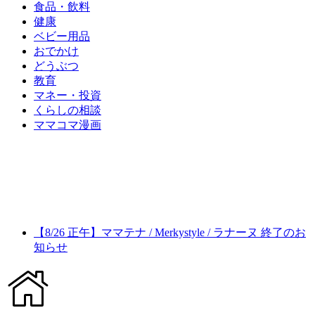
食品・飲料
健康
ベビー用品
おでかけ
どうぶつ
教育
マネー・投資
くらしの相談
ママコマ漫画
【8/26 正午】ママテナ / Merkystyle / ラナーヌ 終了のお
知らせ