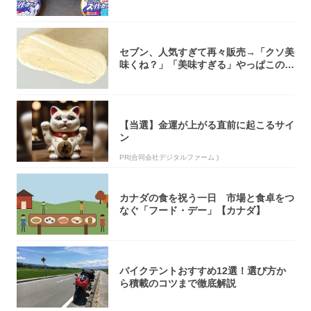
大注目！...
セブン、人気すぎて再々販売→「クソ美
味くね？」「美味すぎる」やっぱこのク
オリティ...
【当選】金運が上がる直前に起こるサイ
ン
PR(合同会社デジタルファーム )
カナダの食を祝う一日 市場と食卓をつ
なぐ「フード・デー」【カナダ】
バイクテントおすすめ12選！選び方か
ら積載のコツまで徹底解説