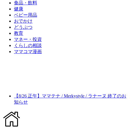
食品・飲料
健康
ベビー用品
おでかけ
どうぶつ
教育
マネー・投資
くらしの相談
ママコマ漫画
【8/26 正午】ママテナ / Merkystyle / ラナーヌ 終了のお
知らせ