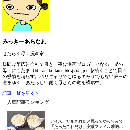
みっきーあらなわ
はたらく母／漫画家
昼間は某広告会社で働き、夜は漫画ブロガーとなる一児の
母。にこたま（http://niko-tama.blogspot.jp）を描くことで日々
の鬱憤を晴らす。バリキャリでもゆるキャリでもない第三の
道をゆく、あたらしい働く母さんの道を模索中。
記事一覧を見る >
人気記事ランキング
アイス、だまされたと思ってやってみて
「たったこれだけ」突破ファイル放送で