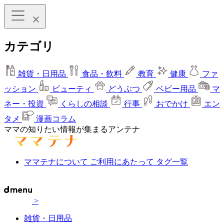
カテゴリ
雑貨・日用品
食品・飲料
教育
健康
ファ
ッション
ビューティ
どうぶつ
ベビー用品
マ
ネー・投資
くらしの相談
行事
おでかけ
エン
タメ
漫画コラム
ママの知りたい情報が集まるアンテナ
ママテナについて
ご利用にあたって
タグ一覧
>
雑貨・日用品