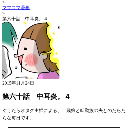
>
ママコマ漫画
>
第六十話 中耳炎。４
2015年11月24日
第六十話 中耳炎。４
ぐうたらオタク主婦による、二歳娘と転勤族の夫とのたらた
らな毎日です。