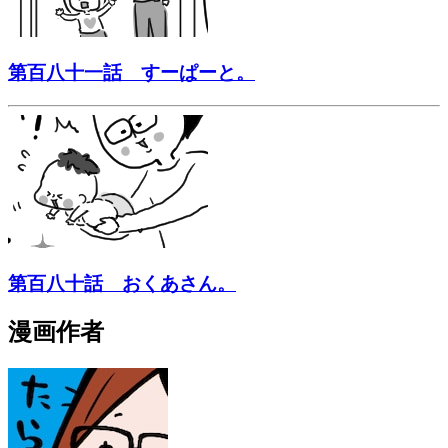
第百八十一話 すーぱーと。
第百八十話 おくあさん。
漫画作者