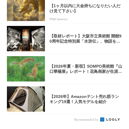
【1ヶ月以内に大金持ちになりたい人だ
け見て下さい】
PR(Il Sereno)
【取材レポート】大阪市立美術館 開館9
0周年記念特別展「水滸伝」、物語を知
らない...
【2026年夏・新宿】SOMPO美術館『山
口華楊展』レポート！花鳥画家が生涯描
き...
【2026年】Amazonテント売れ筋ラン
キング19選！人気モデルを紹介
Recommended by