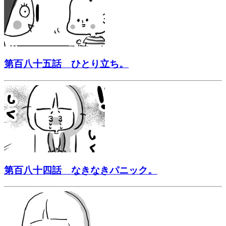
第百八十五話 ひとり立ち。
第百八十四話 なきなきパニック。