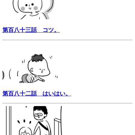
第百八十三話 コツ。
第百八十二話 はいはい。