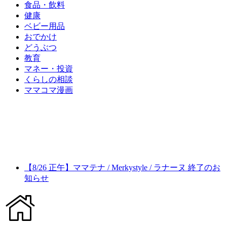
食品・飲料
健康
ベビー用品
おでかけ
どうぶつ
教育
マネー・投資
くらしの相談
ママコマ漫画
【8/26 正午】ママテナ / Merkystyle / ラナーヌ 終了のお
知らせ