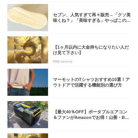
セブン、人気すぎて再々販売→「クソ美
味くね？」「美味すぎる」やっぱこのク
オリティ...
【1ヶ月以内に大金持ちになりたい人だ
け見て下さい】
PR(Il Sereno)
マーモットのTシャツおすすめ10選！ア
ウトドアで活躍する機能別の選び方
【最大40％OFF】ポータブルエアコン
＆ファンがAmazonでお得！山善・Bo
u...