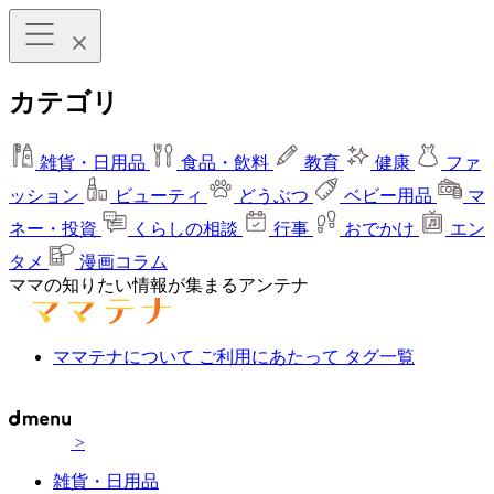
カテゴリ
雑貨・日用品
食品・飲料
教育
健康
ファ
ッション
ビューティ
どうぶつ
ベビー用品
マ
ネー・投資
くらしの相談
行事
おでかけ
エン
タメ
漫画コラム
ママの知りたい情報が集まるアンテナ
ママテナについて
ご利用にあたって
タグ一覧
>
雑貨・日用品