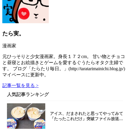
たら実。
漫画家
元ひっそりと少女漫画家。身長１７２cm。 甘い物とチョコ
と昼寝とお絵描きとゲームを愛するぐうたらオタク主婦で
す。 ブログ「たらたり毎日。」(http://taratarimainichi.blog.jp/)
マイペースに更新中。
記事一覧を見る >
人気記事ランキング
アイス、だまされたと思ってやってみて
「たったこれだけ」突破ファイル放送で
大注目！...