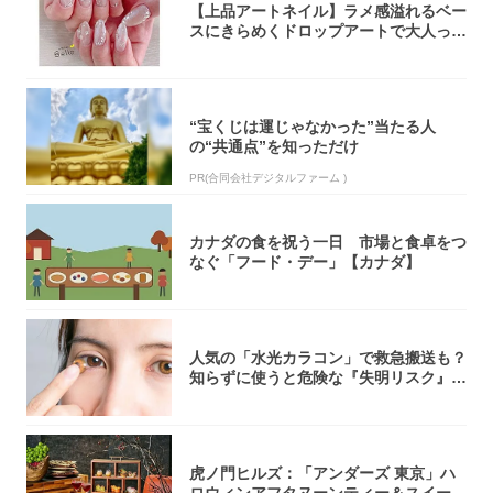
【上品アートネイル】ラメ感溢れるベー
スにきらめくドロップアートで大人っぽ
く！
“宝くじは運じゃなかった”当たる人
の“共通点”を知っただけ
PR(合同会社デジタルファーム )
カナダの食を祝う一日 市場と食卓をつ
なぐ「フード・デー」【カナダ】
人気の「水光カラコン」で救急搬送も？
知らずに使うと危険な『失明リスク』と
医師が教...
虎ノ門ヒルズ：「アンダーズ 東京」ハ