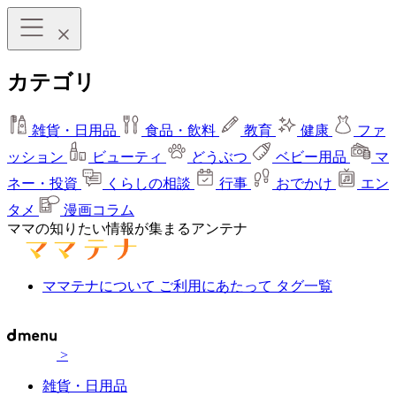
カテゴリ
雑貨・日用品
食品・飲料
教育
健康
ファ
ッション
ビューティ
どうぶつ
ベビー用品
マ
ネー・投資
くらしの相談
行事
おでかけ
エン
タメ
漫画コラム
ママの知りたい情報が集まるアンテナ
ママテナについて
ご利用にあたって
タグ一覧
>
雑貨・日用品