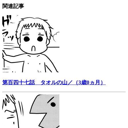
関連記事
第百四十七話 タオルの山／（3歳0ヵ月）