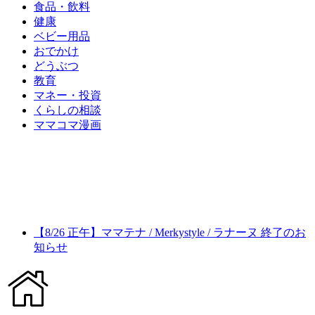
食品・飲料
健康
ベビー用品
おでかけ
どうぶつ
教育
マネー・投資
くらしの相談
ママコマ漫画
【8/26 正午】ママテナ / Merkystyle / ラナーヌ 終了のお
知らせ