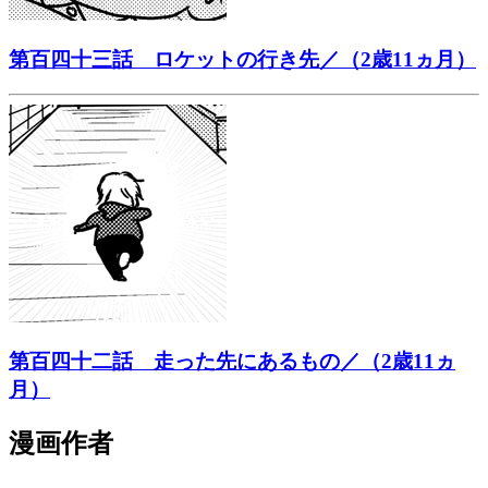
第百四十三話 ロケットの行き先／（2歳11ヵ月）
第百四十二話 走った先にあるもの／（2歳11ヵ
月）
漫画作者