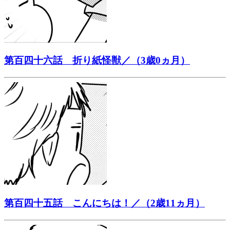
第百四十六話 折り紙怪獣／（3歳0ヵ月）
第百四十五話 こんにちは！／（2歳11ヵ月）