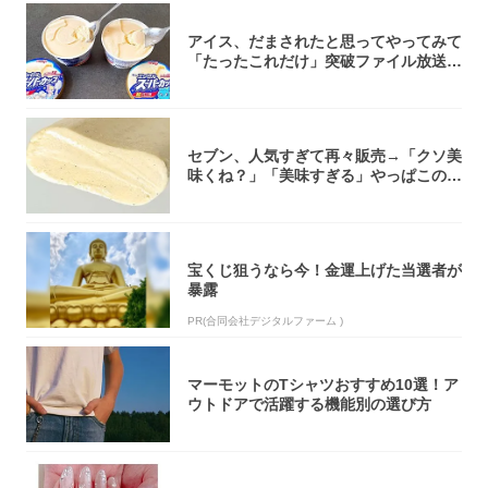
アイス、だまされたと思ってやってみて
「たったこれだけ」突破ファイル放送で
大注目！...
セブン、人気すぎて再々販売→「クソ美
味くね？」「美味すぎる」やっぱこのク
オリティ...
宝くじ狙うなら今！金運上げた当選者が
暴露
PR(合同会社デジタルファーム )
マーモットのTシャツおすすめ10選！ア
ウトドアで活躍する機能別の選び方