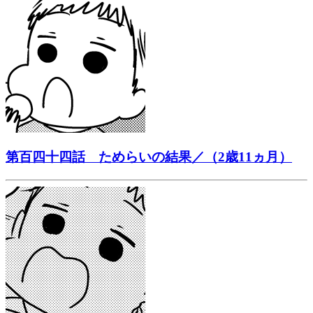
第百四十四話 ためらいの結果／（2歳11ヵ月）