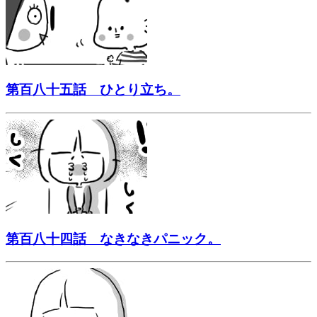
第百八十五話 ひとり立ち。
第百八十四話 なきなきパニック。