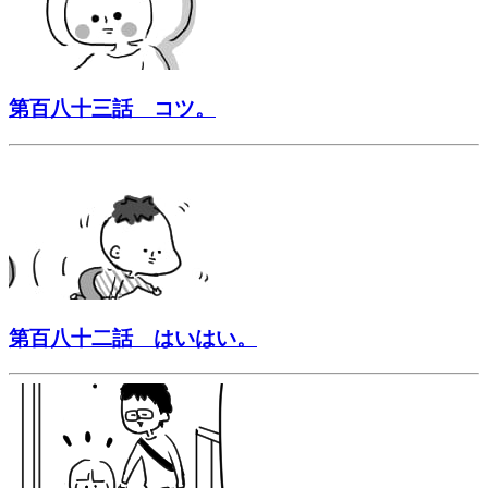
第百八十三話 コツ。
第百八十二話 はいはい。