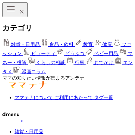
カテゴリ
雑貨・日用品
食品・飲料
教育
健康
ファ
ッション
ビューティ
どうぶつ
ベビー用品
マ
ネー・投資
くらしの相談
行事
おでかけ
エン
タメ
漫画コラム
ママの知りたい情報が集まるアンテナ
ママテナについて
ご利用にあたって
タグ一覧
>
雑貨・日用品