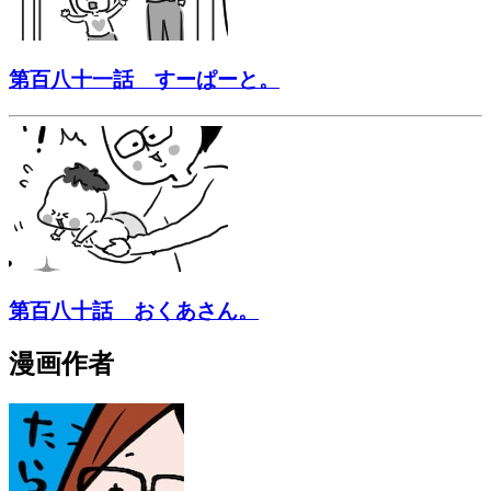
第百八十一話 すーぱーと。
第百八十話 おくあさん。
漫画作者