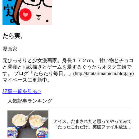
たら実。
漫画家
元ひっそりと少女漫画家。身長１７２cm。 甘い物とチョコ
と昼寝とお絵描きとゲームを愛するぐうたらオタク主婦で
す。 ブログ「たらたり毎日。」(http://taratarimainichi.blog.jp/)
マイペースに更新中。
記事一覧を見る >
人気記事ランキング
アイス、だまされたと思ってやってみて
「たったこれだけ」突破ファイル放送で
大注目！...