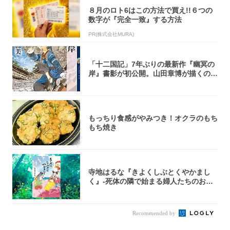
８月のロト6はこの方法で買え!!６つの
数字が『完全一致』する方法
PR(株式会社MURA)
「十二国記」7年ぶりの最新作『幽冥の
岸』書影が初公開。山田章博が描くのは
謎めいた...
もっちり食感がやみつき！オクラのもち
もち焼き
寺地はるな『きよくしぶとくやかまし
く』-死体の隣で始まる婦人たちのお茶
会⁉ 秘密...
Recommended by