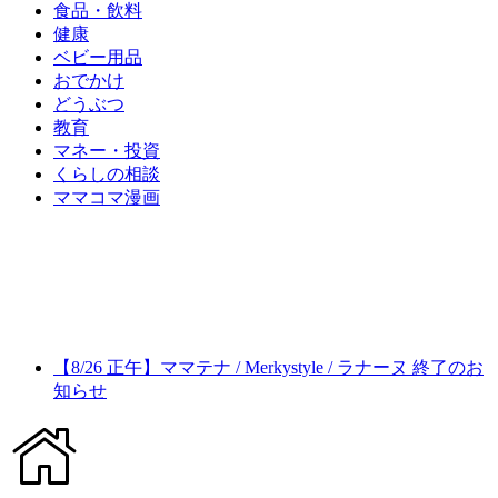
食品・飲料
健康
ベビー用品
おでかけ
どうぶつ
教育
マネー・投資
くらしの相談
ママコマ漫画
【8/26 正午】ママテナ / Merkystyle / ラナーヌ 終了のお
知らせ