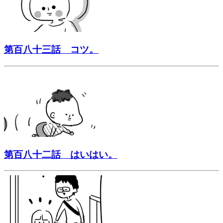
第百八十三話 コツ。
第百八十二話 はいはい。