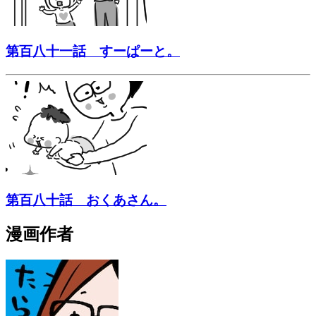
第百八十一話 すーぱーと。
第百八十話 おくあさん。
漫画作者