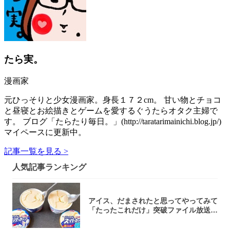
たら実。
漫画家
元ひっそりと少女漫画家。身長１７２cm。 甘い物とチョコ
と昼寝とお絵描きとゲームを愛するぐうたらオタク主婦で
す。 ブログ「たらたり毎日。」(http://taratarimainichi.blog.jp/)
マイペースに更新中。
記事一覧を見る >
人気記事ランキング
アイス、だまされたと思ってやってみて
「たったこれだけ」突破ファイル放送で
大注目！...