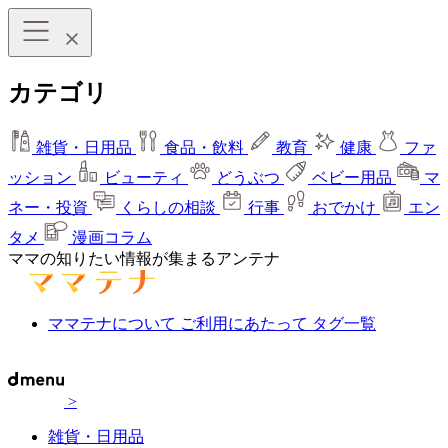
カテゴリ
雑貨・日用品
食品・飲料
教育
健康
ファ
ッション
ビューティ
どうぶつ
ベビー用品
マ
ネー・投資
くらしの相談
行事
おでかけ
エン
タメ
漫画コラム
ママの知りたい情報が集まるアンテナ
ママテナについて
ご利用にあたって
タグ一覧
>
雑貨・日用品