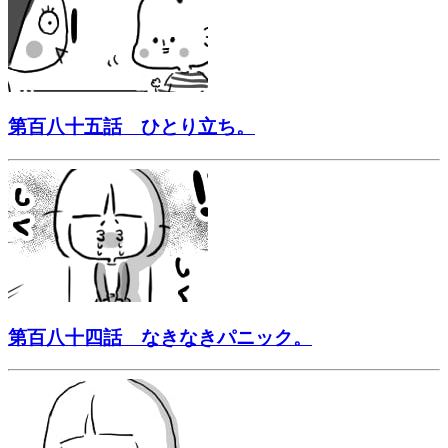
第百八十五話 ひとり立ち。
第百八十四話 なきなきパニック。