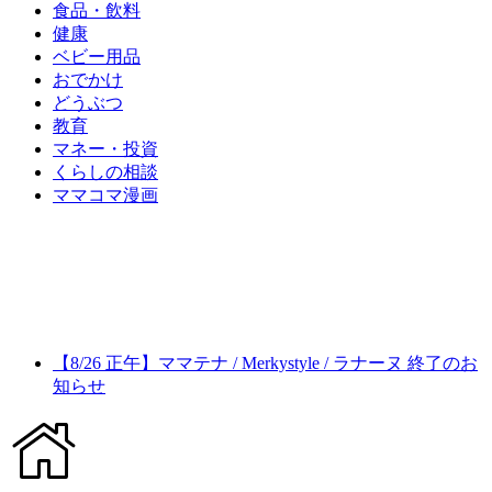
食品・飲料
健康
ベビー用品
おでかけ
どうぶつ
教育
マネー・投資
くらしの相談
ママコマ漫画
【8/26 正午】ママテナ / Merkystyle / ラナーヌ 終了のお
知らせ