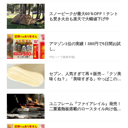
スノーピークが最大60％OFF！テント
も焚き火台も楽天で大幅値下げ中
アマゾン1位の実績！380円で5日間お試
し。
PR(ハーブ健康本舗)
セブン、人気すぎて再々販売→「クソ美
味くね？」「美味すぎる」やっぱこのク
オリティ...
ユニフレーム『ファイアレイル』発売！
二重遮熱板搭載のロースタイル向け低型
焚き火台