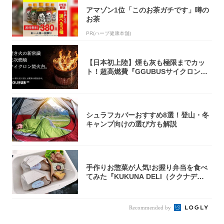
アマゾン1位「このお茶ガチです」噂の
お茶
PR(ハーブ健康本舗)
【日本初上陸】煙も灰も極限までカッ
ト！超高燃費『GGUBUSサイクロン焚
火台』が...
シュラフカバーおすすめ8選！登山・冬
キャンプ向けの選び方も解説
手作りお惣菜が人気!お握り弁当を食べ
てみた『KUKUNA DELI（ククナデ
リ）...
Recommended by