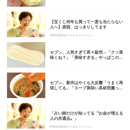
「飲めそう」
【宝くじ何年も買って一度も当たらない
人へ】原因、はっきりしてます
PR(合同会社デジタルファーム )
セブン、人気すぎて再々販売→「クソ美
味くね？」「美味すぎる」やっぱこのク
オリティ...
セブン、新作はやくも大反響「うまく再
現してる」「スープ美味い具材邪魔って
くらい美...
「占い師だけが知ってる〝お金が増える
人の共通点〟」
PR(合同会社デジタルファーム )