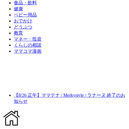
食品・飲料
健康
ベビー用品
おでかけ
どうぶつ
教育
マネー・投資
くらしの相談
ママコマ漫画
【8/26 正午】ママテナ / Merkystyle / ラナーヌ 終了のお
知らせ