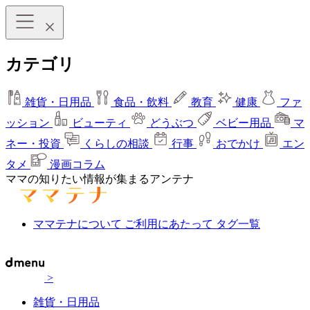
カテゴリ
雑貨・日用品
食品・飲料
教育
健康
ファ
ッション
ビューティ
どうぶつ
ベビー用品
マ
ネー・投資
くらしの相談
行事
おでかけ
エン
タメ
漫画コラム
ママの知りたい情報が集まるアンテナ
ママテナについて
ご利用にあたって
タグ一覧
>
雑貨・日用品