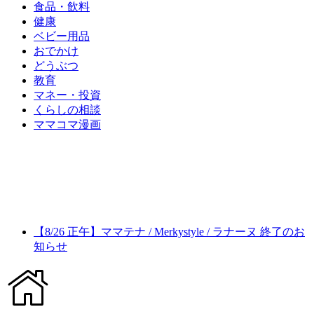
食品・飲料
健康
ベビー用品
おでかけ
どうぶつ
教育
マネー・投資
くらしの相談
ママコマ漫画
【8/26 正午】ママテナ / Merkystyle / ラナーヌ 終了のお
知らせ