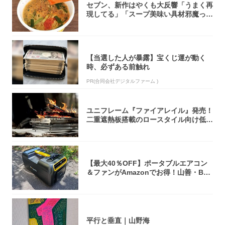
セブン、新作はやくも大反響「うまく再
現してる」「スープ美味い具材邪魔って
くらい美...
【当選した人が暴露】宝くじ運が動く
時、必ずある前触れ
PR(合同会社デジタルファーム )
ユニフレーム『ファイアレイル』発売！
二重遮熱板搭載のロースタイル向け低型
焚き火台
【最大40％OFF】ポータブルエアコン
＆ファンがAmazonでお得！山善・Bo
u...
平行と垂直｜山野海