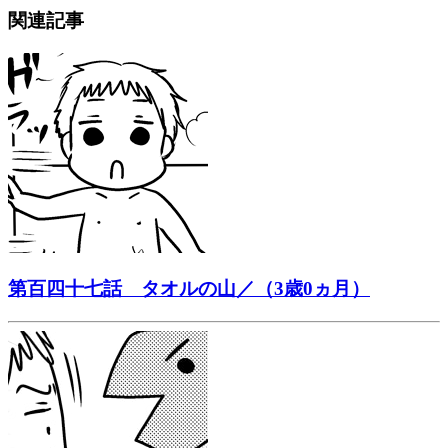
関連記事
第百四十七話 タオルの山／（3歳0ヵ月）