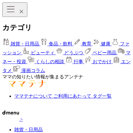
カテゴリ
雑貨・日用品
食品・飲料
教育
健康
ファ
ッション
ビューティ
どうぶつ
ベビー用品
マ
ネー・投資
くらしの相談
行事
おでかけ
エン
タメ
漫画コラム
ママの知りたい情報が集まるアンテナ
ママテナについて
ご利用にあたって
タグ一覧
>
雑貨・日用品