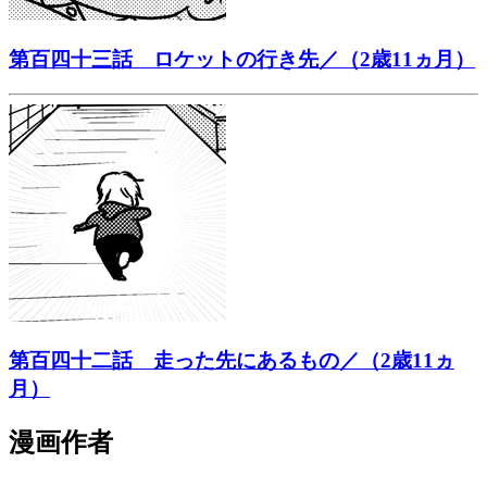
第百四十三話 ロケットの行き先／（2歳11ヵ月）
第百四十二話 走った先にあるもの／（2歳11ヵ
月）
漫画作者