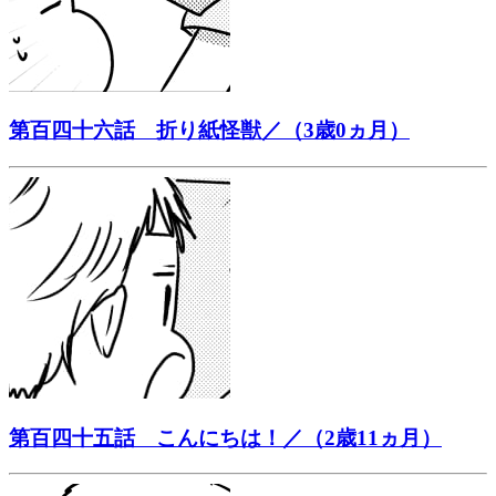
第百四十六話 折り紙怪獣／（3歳0ヵ月）
第百四十五話 こんにちは！／（2歳11ヵ月）