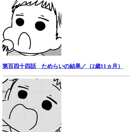
第百四十四話 ためらいの結果／（2歳11ヵ月）