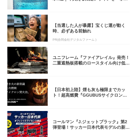
介！
【当選した人が暴露】宝くじ運が動く
時、必ずある前触れ
PR(合同会社デジタルファーム )
ユニフレーム『ファイアレイル』発売！
二重遮熱板搭載のロースタイル向け低型
焚き火台
【日本初上陸】煙も灰も極限までカッ
ト！超高燃費『GGUBUSサイクロン焚
火台』が...
コールマン『J.ジェットブラック』第2
弾登場！サッカー日本代表モデルの新作
5アイ...