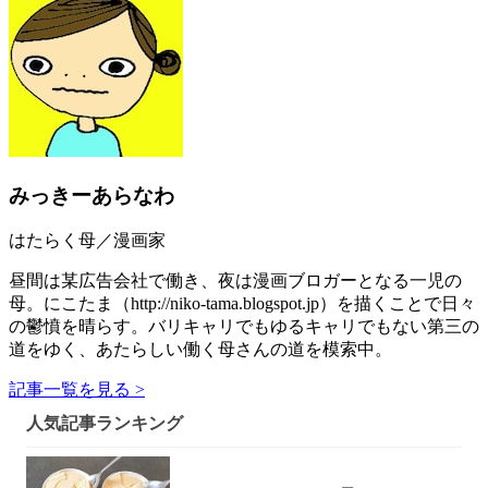
みっきーあらなわ
はたらく母／漫画家
昼間は某広告会社で働き、夜は漫画ブロガーとなる一児の
母。にこたま（http://niko-tama.blogspot.jp）を描くことで日々
の鬱憤を晴らす。バリキャリでもゆるキャリでもない第三の
道をゆく、あたらしい働く母さんの道を模索中。
記事一覧を見る >
人気記事ランキング