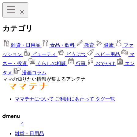
カテゴリ
雑貨・日用品
食品・飲料
教育
健康
ファ
ッション
ビューティ
どうぶつ
ベビー用品
マ
ネー・投資
くらしの相談
行事
おでかけ
エン
タメ
漫画コラム
ママの知りたい情報が集まるアンテナ
ママテナについて
ご利用にあたって
タグ一覧
>
雑貨・日用品