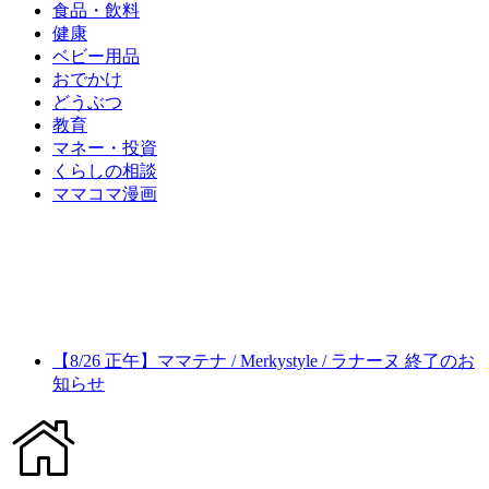
食品・飲料
健康
ベビー用品
おでかけ
どうぶつ
教育
マネー・投資
くらしの相談
ママコマ漫画
【8/26 正午】ママテナ / Merkystyle / ラナーヌ 終了のお
知らせ