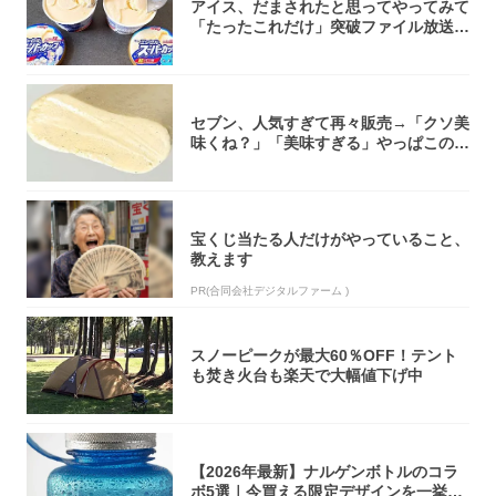
アイス、だまされたと思ってやってみて
「たったこれだけ」突破ファイル放送で
大注目！...
セブン、人気すぎて再々販売→「クソ美
味くね？」「美味すぎる」やっぱこのク
オリティ...
宝くじ当たる人だけがやっていること、
教えます
PR(合同会社デジタルファーム )
スノーピークが最大60％OFF！テント
も焚き火台も楽天で大幅値下げ中
【2026年最新】ナルゲンボトルのコラ
ボ5選｜今買える限定デザインを一挙紹