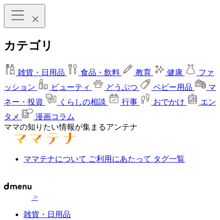
カテゴリ
雑貨・日用品
食品・飲料
教育
健康
ファ
ッション
ビューティ
どうぶつ
ベビー用品
マ
ネー・投資
くらしの相談
行事
おでかけ
エン
タメ
漫画コラム
ママの知りたい情報が集まるアンテナ
ママテナについて
ご利用にあたって
タグ一覧
>
雑貨・日用品