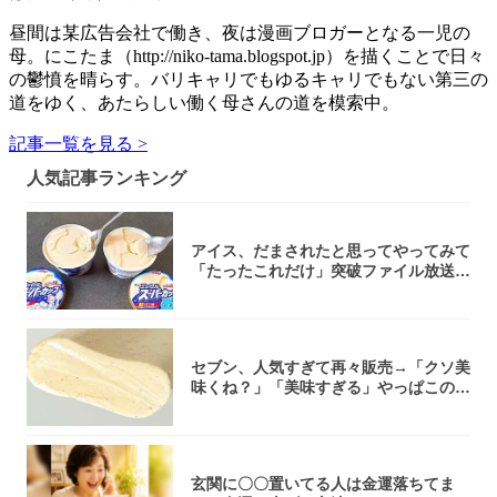
昼間は某広告会社で働き、夜は漫画ブロガーとなる一児の
母。にこたま（http://niko-tama.blogspot.jp）を描くことで日々
の鬱憤を晴らす。バリキャリでもゆるキャリでもない第三の
道をゆく、あたらしい働く母さんの道を模索中。
記事一覧を見る >
人気記事ランキング
アイス、だまされたと思ってやってみて
「たったこれだけ」突破ファイル放送で
大注目！...
セブン、人気すぎて再々販売→「クソ美
味くね？」「美味すぎる」やっぱこのク
オリティ...
玄関に〇〇置いてる人は金運落ちてま