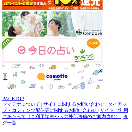
PAGETOP
ママテナについて
|
サイトに関するお問い合わせ
|
タイアッ
プ・コンテンツ配信等に関するお問い合わせ
|
サイトご利用
にあたって（ご利用端末からの外部送信のご案内含む）
|
タ
グ一覧