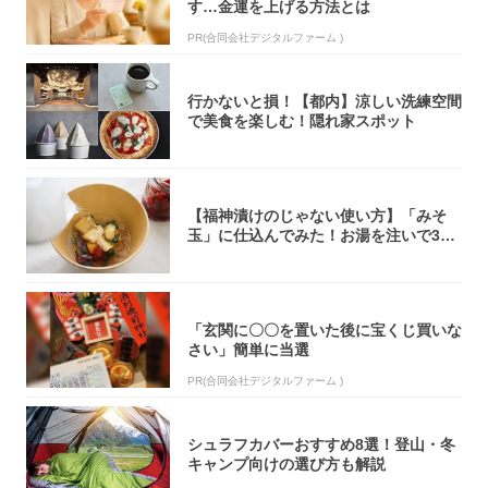
す…金運を上げる方法とは
PR(合同会社デジタルファーム )
行かないと損！【都内】涼しい洗練空間
で美食を楽しむ！隠れ家スポット
【福神漬けのじゃない使い方】「みそ
玉」に仕込んでみた！お湯を注いで30
秒で…朝の...
「玄関に〇〇を置いた後に宝くじ買いな
さい」簡単に当選
PR(合同会社デジタルファーム )
シュラフカバーおすすめ8選！登山・冬
キャンプ向けの選び方も解説