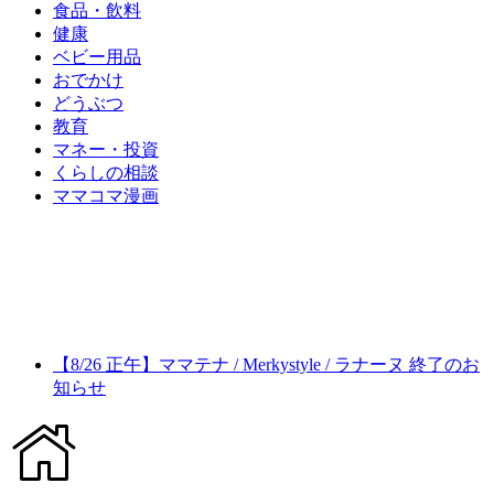
食品・飲料
健康
ベビー用品
おでかけ
どうぶつ
教育
マネー・投資
くらしの相談
ママコマ漫画
【8/26 正午】ママテナ / Merkystyle / ラナーヌ 終了のお
知らせ