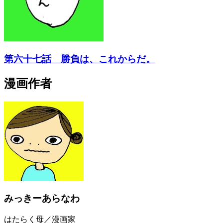
第六十七話 勝負は、これからだ。
漫画作者
みっきーあらなわ
はたらく母／漫画家