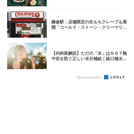
ラミス味...
鎌倉駅：店舗限定の生もちクレープも展
開「コールド・ストーン・クリーマリ
ー」新店舗...
【内科医解説】ただの「水」はＮＧ？熱
中症を防ぐ正しい水分補給｜経口補水
液・スポド...
Recommended by