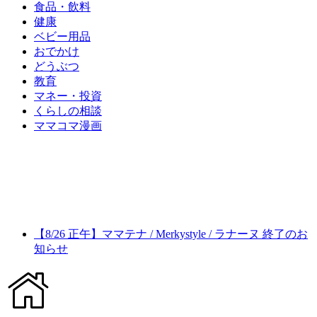
食品・飲料
健康
ベビー用品
おでかけ
どうぶつ
教育
マネー・投資
くらしの相談
ママコマ漫画
【8/26 正午】ママテナ / Merkystyle / ラナーヌ 終了のお
知らせ