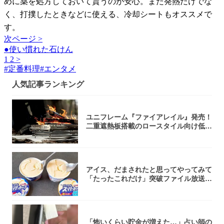
めに薬を処方しておいて貰うのが安心。また発熱だけでな
く、打撲したときなどに使える、冷却シートもオススメで
す。
次ページ >
●使い慣れた石けん
1
2
>
#
定番料理
#
エンタメ
人気記事ランキング
ユニフレーム『ファイアレイル』発売！
二重遮熱板搭載のロースタイル向け低型
焚き火台
アイス、だまされたと思ってやってみて
「たったこれだけ」突破ファイル放送で
大注目！...
「怖いくらい貯金が増えた…」占い師の