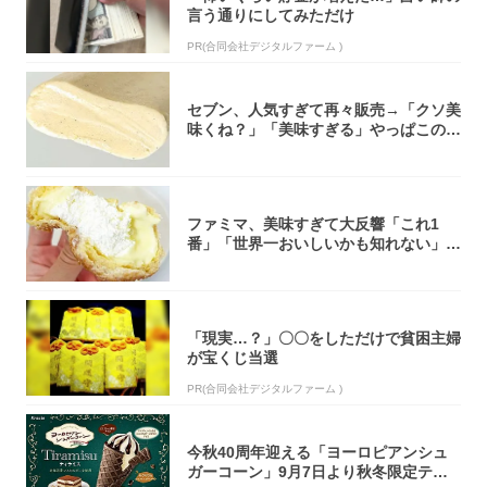
言う通りにしてみただけ
PR(合同会社デジタルファーム )
セブン、人気すぎて再々販売→「クソ美
味くね？」「美味すぎる」やっぱこのク
オリティ...
ファミマ、美味すぎて大反響「これ1
番」「世界一おいしいかも知れない」
「飲めそう」
「現実…？」〇〇をしただけで貧困主婦
が宝くじ当選
PR(合同会社デジタルファーム )
今秋40周年迎える「ヨーロピアンシュ
ガーコーン」9月7日より秋冬限定ティ