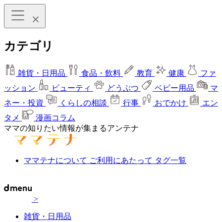
カテゴリ
雑貨・日用品
食品・飲料
教育
健康
ファ
ッション
ビューティ
どうぶつ
ベビー用品
マ
ネー・投資
くらしの相談
行事
おでかけ
エン
タメ
漫画コラム
ママの知りたい情報が集まるアンテナ
ママテナについて
ご利用にあたって
タグ一覧
>
雑貨・日用品