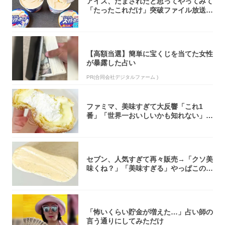
アイス、だまされたと思ってやってみて
「たったこれだけ」突破ファイル放送で
大注目！...
【高額当選】簡単に宝くじを当てた女性
が暴露した占い
PR(合同会社デジタルファーム )
ファミマ、美味すぎて大反響「これ1
番」「世界一おいしいかも知れない」
「飲めそう」
セブン、人気すぎて再々販売→「クソ美
味くね？」「美味すぎる」やっぱこのク
オリティ...
「怖いくらい貯金が増えた…」占い師の
言う通りにしてみただけ