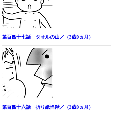
第百四十七話 タオルの山／（3歳0ヵ月）
第百四十六話 折り紙怪獣／（3歳0ヵ月）