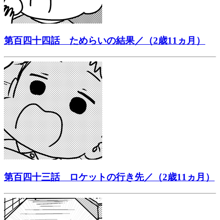
第百四十四話 ためらいの結果／（2歳11ヵ月）
第百四十三話 ロケットの行き先／（2歳11ヵ月）