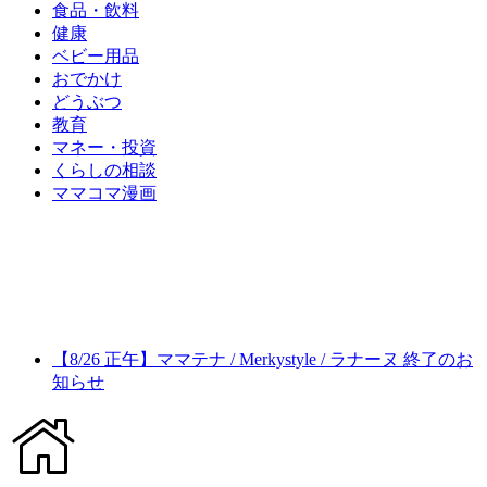
食品・飲料
健康
ベビー用品
おでかけ
どうぶつ
教育
マネー・投資
くらしの相談
ママコマ漫画
【8/26 正午】ママテナ / Merkystyle / ラナーヌ 終了のお
知らせ