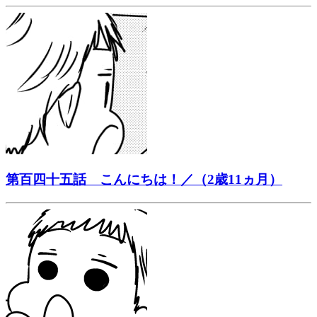
第百四十五話 こんにちは！／（2歳11ヵ月）