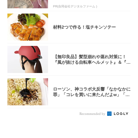
PR(合同会社デジタルファーム )
材料2つで作る！塩チキンソテー
【無印良品】髪型崩れや蒸れ対策に！
『風が抜ける自転車ヘルメット』＆『2
0型自転車...
ローソン、神コラボ大反響「なかなかに
罪」「コレを買いに来たんだよw」「３
件まわっ...
Recommended by