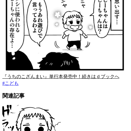
『うちのこざんまい』単行本発売中！続きはｄブックへ
#
こども
関連記事