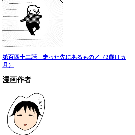
第百四十二話 走った先にあるもの／（2歳11ヵ
月）
漫画作者