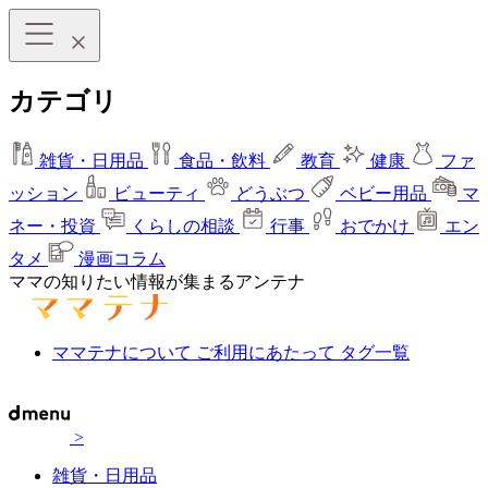
カテゴリ
雑貨・日用品
食品・飲料
教育
健康
ファ
ッション
ビューティ
どうぶつ
ベビー用品
マ
ネー・投資
くらしの相談
行事
おでかけ
エン
タメ
漫画コラム
ママの知りたい情報が集まるアンテナ
ママテナについて
ご利用にあたって
タグ一覧
>
雑貨・日用品