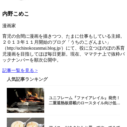
内野こめこ
漫画家
育児の合間に漫画を描きつつ、たまに仕事もしている主婦。
２０１３年１１月開始のブログ「うちのこざんまい」
（http://uchinokozanmai.blog.jp/）にて、役に立つほのぼの系育
児漫画を目指してほぼ毎日更新。現在、ママテナ上で抜粋バ
ックナンバーを順次公開中。
記事一覧を見る >
人気記事ランキング
ユニフレーム『ファイアレイル』発売！
二重遮熱板搭載のロースタイル向け低型
焚き火台