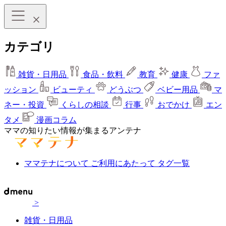
カテゴリ
雑貨・日用品
食品・飲料
教育
健康
ファ
ッション
ビューティ
どうぶつ
ベビー用品
マ
ネー・投資
くらしの相談
行事
おでかけ
エン
タメ
漫画コラム
ママの知りたい情報が集まるアンテナ
ママテナについて
ご利用にあたって
タグ一覧
>
雑貨・日用品