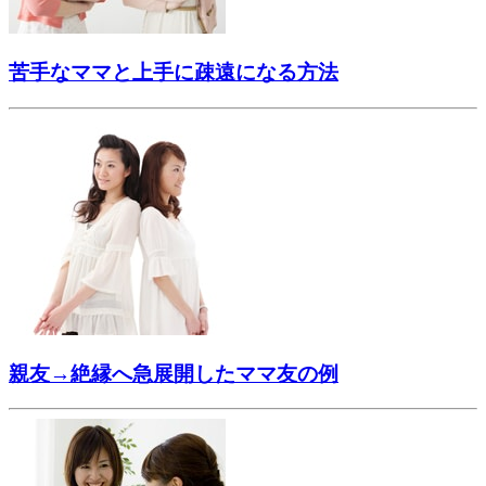
苦手なママと上手に疎遠になる方法
親友→絶縁へ急展開したママ友の例