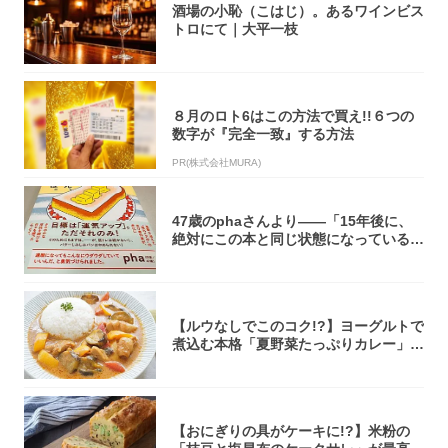
酒場の小恥（こはじ）。あるワインビス
トロにて｜大平一枝
８月のロト6はこの方法で買え!!６つの
数字が『完全一致』する方法
PR(株式会社MURA)
47歳のphaさんより――「15年後に、
絶対にこの本と同じ状態になっている自
信が...
【ルウなしでこのコク!?】ヨーグルトで
煮込む本格「夏野菜たっぷりカレー」作
ってみ...
【おにぎりの具がケーキに!?】米粉の