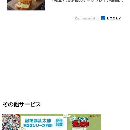
「枝豆と塩昆布のケークサレ」が最高♡
軽食やお...
Recommended by
その他サービス