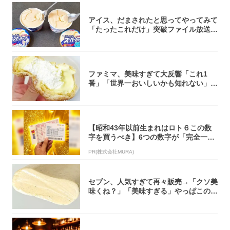
アイス、だまされたと思ってやってみて
「たったこれだけ」突破ファイル放送で
大注目！...
ファミマ、美味すぎて大反響「これ1
番」「世界一おいしいかも知れない」
「飲めそう」
【昭和43年以前生まれはロト６この数
字を買うべき】6つの数字が「完全一
致」する方...
PR(株式会社MURA)
セブン、人気すぎて再々販売→「クソ美
味くね？」「美味すぎる」やっぱこのク
オリティ...