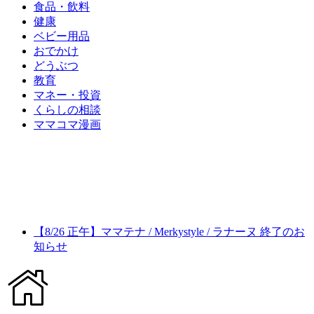
食品・飲料
健康
ベビー用品
おでかけ
どうぶつ
教育
マネー・投資
くらしの相談
ママコマ漫画
【8/26 正午】ママテナ / Merkystyle / ラナーヌ 終了のお
知らせ