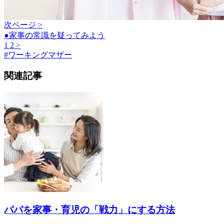
次ページ >
●家事の常識を疑ってみよう
1
2
>
#
ワーキングマザー
関連記事
パパを家事・育児の「戦力」にする方法