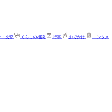
ー・投資
くらしの相談
行事
おでかけ
エンタメ