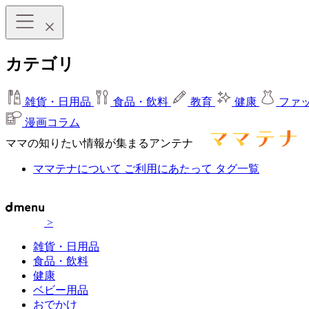
カテゴリ
雑貨・日用品
食品・飲料
教育
健康
ファ
漫画コラム
ママの知りたい情報が集まるアンテナ
ママテナについて
ご利用にあたって
タグ一覧
>
雑貨・日用品
食品・飲料
健康
ベビー用品
おでかけ