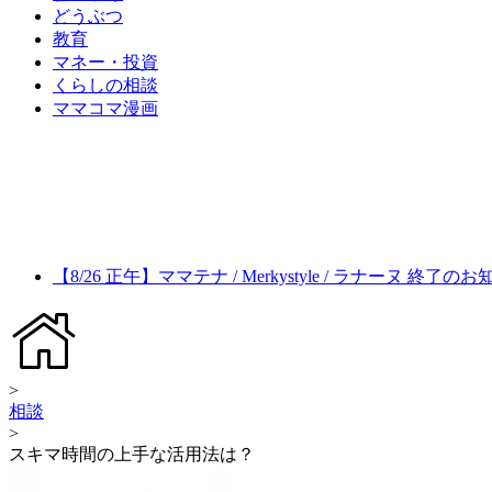
どうぶつ
教育
マネー・投資
くらしの相談
ママコマ漫画
【8/26 正午】ママテナ / Merkystyle / ラナーヌ 終了の
>
相談
>
スキマ時間の上手な活用法は？