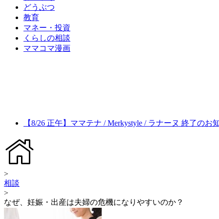
どうぶつ
教育
マネー・投資
くらしの相談
ママコマ漫画
【8/26 正午】ママテナ / Merkystyle / ラナーヌ 終了の
>
相談
>
なぜ、妊娠・出産は夫婦の危機になりやすいのか？