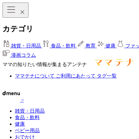
カテゴリ
雑貨・日用品
食品・飲料
教育
健康
ファ
漫画コラム
ママの知りたい情報が集まるアンテナ
ママテナについて
ご利用にあたって
タグ一覧
>
雑貨・日用品
食品・飲料
健康
ベビー用品
おでかけ