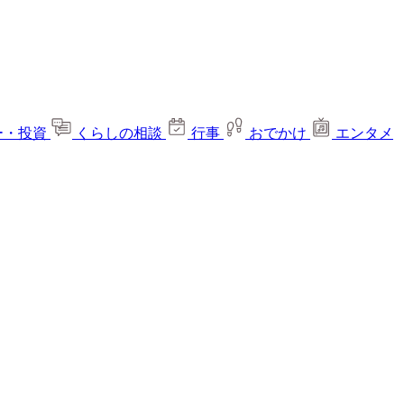
ー・投資
くらしの相談
行事
おでかけ
エンタメ