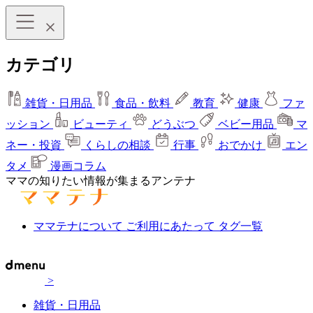
カテゴリ
雑貨・日用品
食品・飲料
教育
健康
ファ
ッション
ビューティ
どうぶつ
ベビー用品
マ
ネー・投資
くらしの相談
行事
おでかけ
エン
タメ
漫画コラム
ママの知りたい情報が集まるアンテナ
ママテナについて
ご利用にあたって
タグ一覧
>
雑貨・日用品