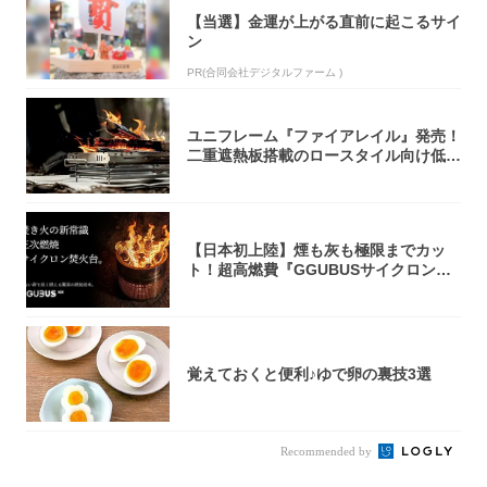
【当選】金運が上がる直前に起こるサイ
ン
PR(合同会社デジタルファーム )
ユニフレーム『ファイアレイル』発売！
二重遮熱板搭載のロースタイル向け低型
焚き火台
【日本初上陸】煙も灰も極限までカッ
ト！超高燃費『GGUBUSサイクロン焚
火台』が...
覚えておくと便利♪ゆで卵の裏技3選
Recommended by