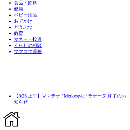
食品・飲料
健康
ベビー用品
おでかけ
どうぶつ
教育
マネー・投資
くらしの相談
ママコマ漫画
【8/26 正午】ママテナ / Merkystyle / ラナーヌ 終了のお
知らせ