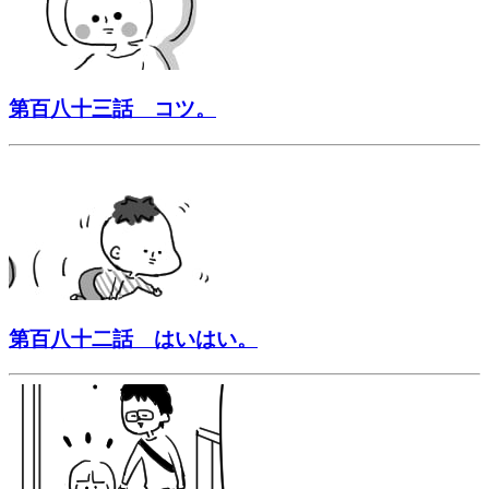
第百八十三話 コツ。
第百八十二話 はいはい。