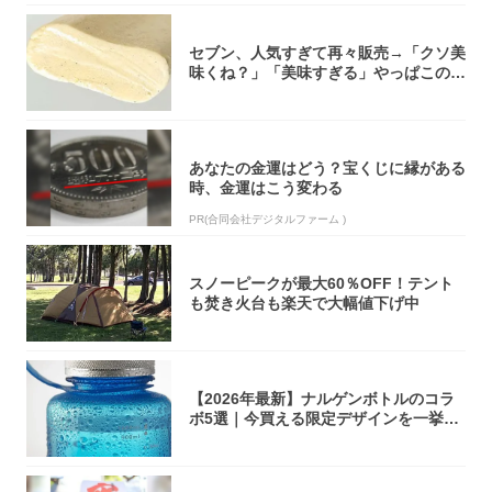
セブン、人気すぎて再々販売→「クソ美
味くね？」「美味すぎる」やっぱこのク
オリティ...
あなたの金運はどう？宝くじに縁がある
時、金運はこう変わる
PR(合同会社デジタルファーム )
スノーピークが最大60％OFF！テント
も焚き火台も楽天で大幅値下げ中
【2026年最新】ナルゲンボトルのコラ
ボ5選｜今買える限定デザインを一挙紹
介！