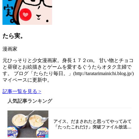
たら実。
漫画家
元ひっそりと少女漫画家。身長１７２cm。 甘い物とチョコ
と昼寝とお絵描きとゲームを愛するぐうたらオタク主婦で
す。 ブログ「たらたり毎日。」(http://taratarimainichi.blog.jp/)
マイペースに更新中。
記事一覧を見る >
人気記事ランキング
アイス、だまされたと思ってやってみて
「たったこれだけ」突破ファイル放送で
大注目！...