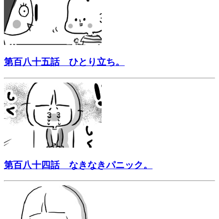
第百八十五話 ひとり立ち。
第百八十四話 なきなきパニック。