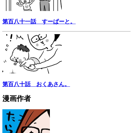
第百八十一話 すーぱーと。
第百八十話 おくあさん。
漫画作者