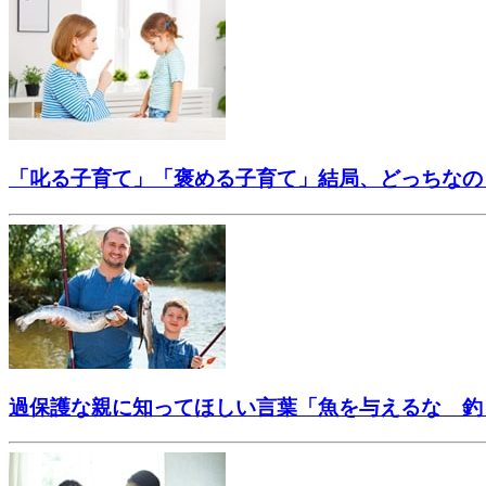
「叱る子育て」「褒める子育て」結局、どっちなの
過保護な親に知ってほしい言葉「魚を与えるな 釣