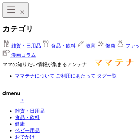
カテゴリ
雑貨・日用品
食品・飲料
教育
健康
ファ
漫画コラム
ママの知りたい情報が集まるアンテナ
ママテナについて
ご利用にあたって
タグ一覧
>
雑貨・日用品
食品・飲料
健康
ベビー用品
おでかけ