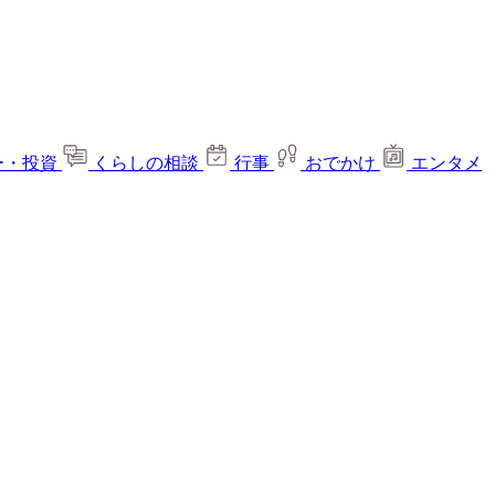
ー・投資
くらしの相談
行事
おでかけ
エンタメ