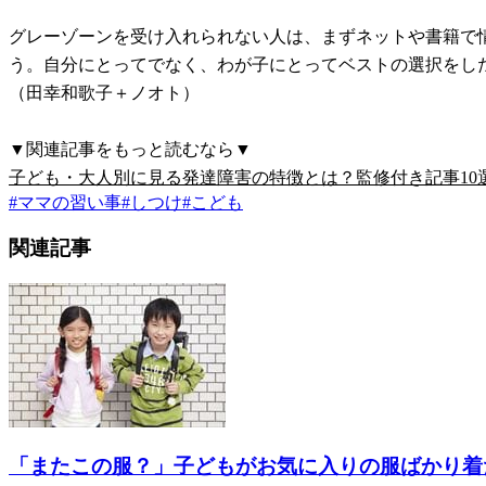
グレーゾーンを受け入れられない人は、まずネットや書籍で
う。自分にとってでなく、わが子にとってベストの選択をし
（田幸和歌子＋ノオト）
▼関連記事をもっと読むなら▼
子ども・大人別に見る発達障害の特徴とは？監修付き記事10
#
ママの習い事
#
しつけ
#
こども
関連記事
「またこの服？」子どもがお気に入りの服ばかり着