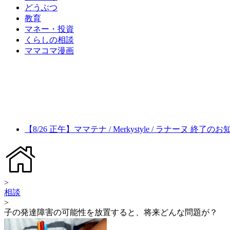
どうぶつ
教育
マネー・投資
くらしの相談
ママコマ漫画
【8/26 正午】ママテナ / Merkystyle / ラナーヌ 終了の
>
相談
>
子の発達障害の可能性を放置すると、将来どんな問題が？