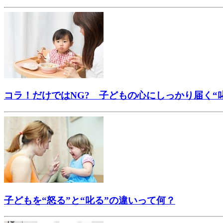
コラ！だけではNG? 子どもの心にしっかり届く“
子どもを“怒る”と“叱る”の違いって何？