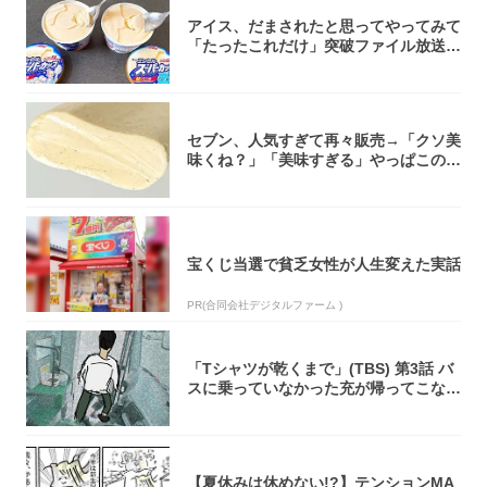
アイス、だまされたと思ってやってみて
「たったこれだけ」突破ファイル放送で
大注目！...
セブン、人気すぎて再々販売→「クソ美
味くね？」「美味すぎる」やっぱこのク
オリティ...
宝くじ当選で貧乏女性が人生変えた実話
PR(合同会社デジタルファーム )
「Tシャツが乾くまで」(TBS) 第3話 バ
スに乗っていなかった充が帰ってこな
い...
【夏休みは休めない!?】テンションMA