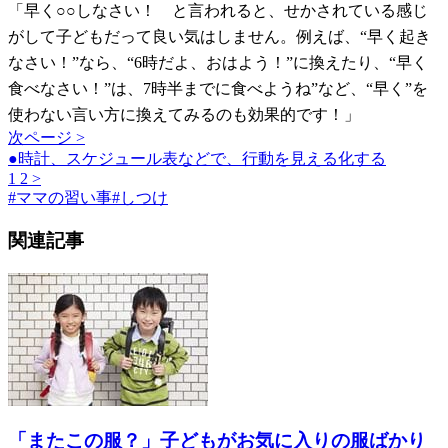
「早く○○しなさい！ と言われると、せかされている感じ
がして子どもだって良い気はしません。例えば、“早く起き
なさい！”なら、“6時だよ、おはよう！”に換えたり、“早く
食べなさい！”は、7時半までに食べようね”など、“早く”を
使わない言い方に換えてみるのも効果的です！」
次ページ >
●時計、スケジュール表などで、行動を見える化する
1
2
>
#
ママの習い事
#
しつけ
関連記事
「またこの服？」子どもがお気に入りの服ばかり