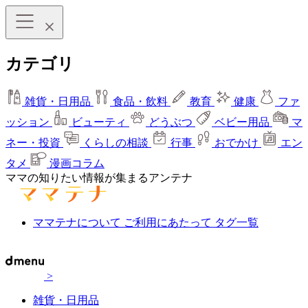
カテゴリ
雑貨・日用品
食品・飲料
教育
健康
ファ
ッション
ビューティ
どうぶつ
ベビー用品
マ
ネー・投資
くらしの相談
行事
おでかけ
エン
タメ
漫画コラム
ママの知りたい情報が集まるアンテナ
ママテナについて
ご利用にあたって
タグ一覧
>
雑貨・日用品