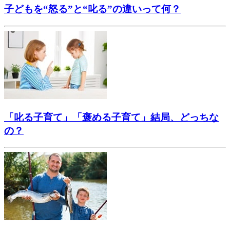
子どもを“怒る”と“叱る”の違いって何？
「叱る子育て」「褒める子育て」結局、どっちな
の？