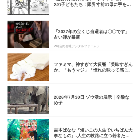
Xの子どもたち！限界寸前の母に手を差
し伸べ...
「2027年の宝くじ当選者は〇〇です」
占い師が暴露
PR(合同会社デジタルファーム )
ファミマ、神すぎて大反響「美味すぎん
か」「もうマジ」「憧れの味って感じ」
2026年7月30日 ゾウ活の展示｜辛酸な
め子
吉本ばなな『短いこの人生でいちばん大
事なもの』-人生の岐路に立つ若者たち