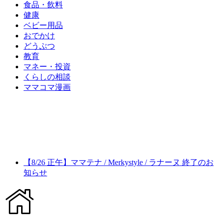
食品・飲料
健康
ベビー用品
おでかけ
どうぶつ
教育
マネー・投資
くらしの相談
ママコマ漫画
【8/26 正午】ママテナ / Merkystyle / ラナーヌ 終了のお
知らせ