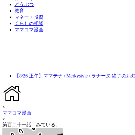
どうぶつ
教育
マネー・投資
くらしの相談
ママコマ漫画
【8/26 正午】ママテナ / Merkystyle / ラナーヌ 終了の
>
ママコマ漫画
>
第百二十一話 みている。