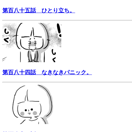
第百八十五話 ひとり立ち。
第百八十四話 なきなきパニック。