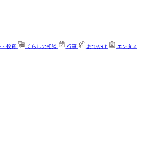
ー・投資
くらしの相談
行事
おでかけ
エンタメ