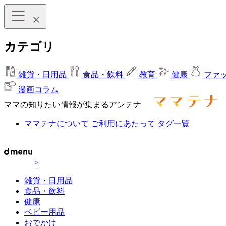
カテゴリ
雑貨・日用品
食品・飲料
教育
健康
ファ
漫画コラム
ママの知りたい情報が集まるアンテナ
ママテナについて
ご利用にあたって
タグ一覧
>
雑貨・日用品
食品・飲料
健康
ベビー用品
おでかけ