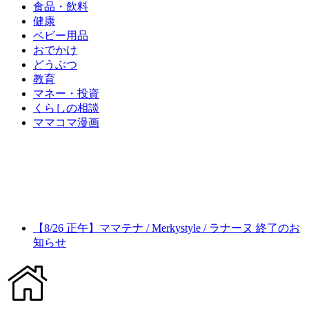
食品・飲料
健康
ベビー用品
おでかけ
どうぶつ
教育
マネー・投資
くらしの相談
ママコマ漫画
【8/26 正午】ママテナ / Merkystyle / ラナーヌ 終了のお
知らせ