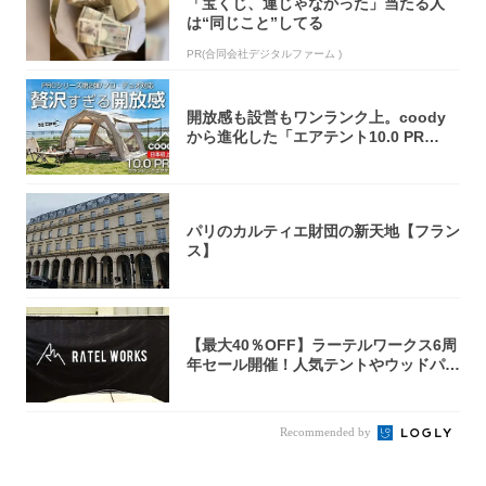
「宝くじ、運じゃなかった」当たる人
は“同じこと”してる
PR(合同会社デジタルファーム )
開放感も設営もワンランク上。coody
から進化した「エアテント10.0 PR
O」...
パリのカルティエ財団の新天地【フラン
ス】
【最大40％OFF】ラーテルワークス6周
年セール開催！人気テントやウッドパネ
ルテ...
Recommended by