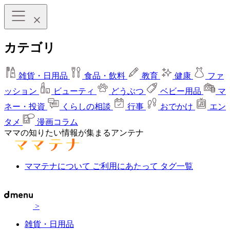
カテゴリ
雑貨・日用品
食品・飲料
教育
健康
ファ
ッション
ビューティ
どうぶつ
ベビー用品
マ
ネー・投資
くらしの相談
行事
おでかけ
エン
タメ
漫画コラム
ママの知りたい情報が集まるアンテナ
ママテナについて
ご利用にあたって
タグ一覧
>
雑貨・日用品