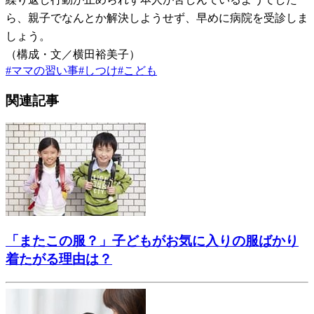
ら、親子でなんとか解決しようせず、早めに病院を受診しま
しょう。
（構成・文／横田裕美子）
#
ママの習い事
#
しつけ
#
こども
関連記事
「またこの服？」子どもがお気に入りの服ばかり
着たがる理由は？