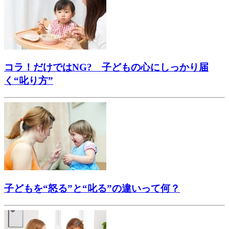
コラ！だけではNG? 子どもの心にしっかり届
く“叱り方”
子どもを“怒る”と“叱る”の違いって何？