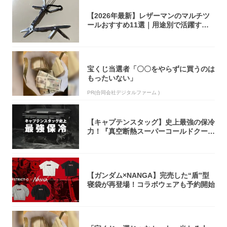
【2026年最新】レザーマンのマルチツ
ールおすすめ11選｜用途別で活躍する
モデル...
宝くじ当選者「〇〇をやらずに買うのは
もったいない」
PR(合同会社デジタルファーム )
【キャプテンスタッグ】史上最強の保冷
力！『真空断熱スーパーコールドクーラ
ーボック...
【ガンダム×NANGA】完売した“盾”型
寝袋が再登場！コラボウェアも予約開始