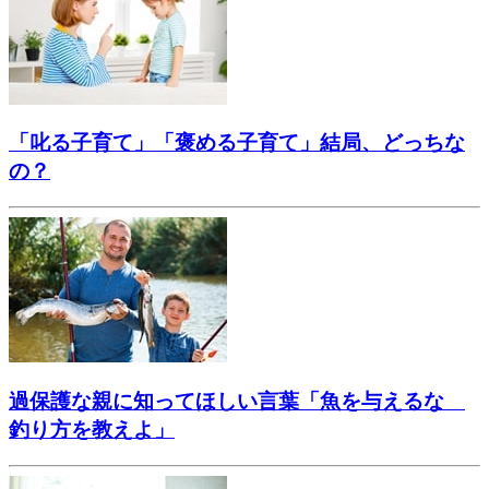
「叱る子育て」「褒める子育て」結局、どっちな
の？
過保護な親に知ってほしい言葉「魚を与えるな
釣り方を教えよ」