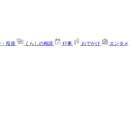
ー・投資
くらしの相談
行事
おでかけ
エンタメ