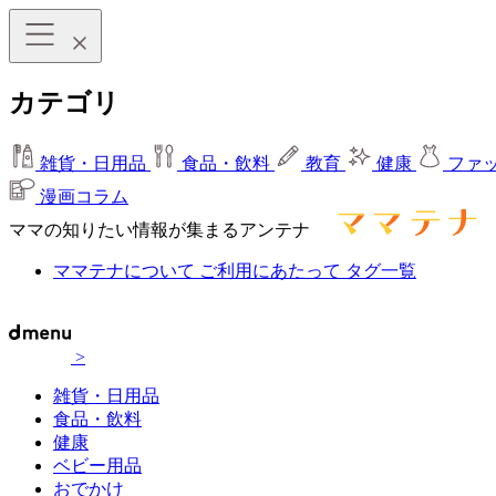
カテゴリ
雑貨・日用品
食品・飲料
教育
健康
ファ
漫画コラム
ママの知りたい情報が集まるアンテナ
ママテナについて
ご利用にあたって
タグ一覧
>
雑貨・日用品
食品・飲料
健康
ベビー用品
おでかけ