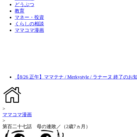
どうぶつ
教育
マネー・投資
くらしの相談
ママコマ漫画
【8/26 正午】ママテナ / Merkystyle / ラナーヌ 終了の
>
ママコマ漫画
>
第百二十七話 母の連敗／（2歳7ヵ月）