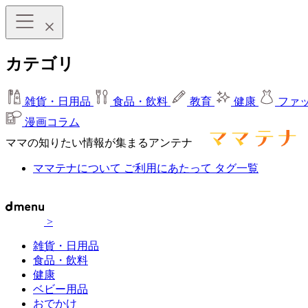
カテゴリ
雑貨・日用品
食品・飲料
教育
健康
ファ
漫画コラム
ママの知りたい情報が集まるアンテナ
ママテナについて
ご利用にあたって
タグ一覧
>
雑貨・日用品
食品・飲料
健康
ベビー用品
おでかけ