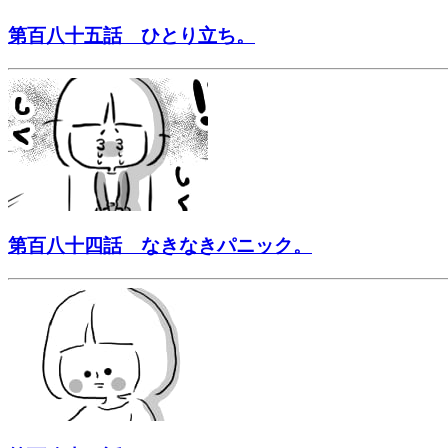
第百八十五話 ひとり立ち。
第百八十四話 なきなきパニック。