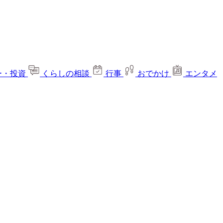
ー・投資
くらしの相談
行事
おでかけ
エンタメ