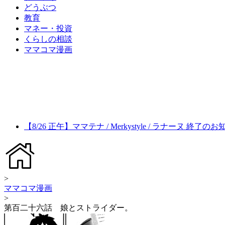
どうぶつ
教育
マネー・投資
くらしの相談
ママコマ漫画
【8/26 正午】ママテナ / Merkystyle / ラナーヌ 終了の
>
ママコマ漫画
>
第百二十六話 娘とストライダー。