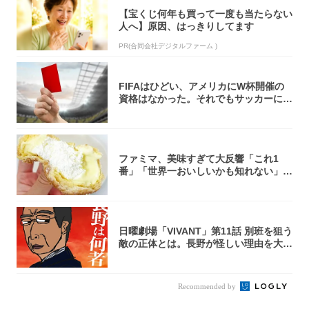
【宝くじ何年も買って一度も当たらない
人へ】原因、はっきりしてます
PR(合同会社デジタルファーム )
FIFAはひどい、アメリカにW杯開催の
資格はなかった。それでもサッカーには
夢があ...
ファミマ、美味すぎて大反響「これ1
番」「世界一おいしいかも知れない」
「飲めそう」
日曜劇場「VIVANT」第11話 別班を狙う
敵の正体とは。長野が怪しい理由を大
考...
Recommended by