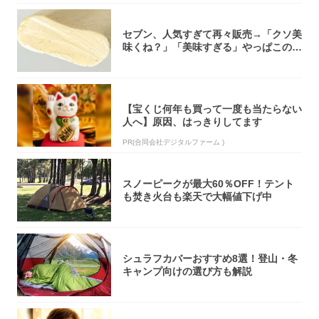
セブン、人気すぎて再々販売→「クソ美
味くね？」「美味すぎる」やっぱこのク
オリティ...
【宝くじ何年も買って一度も当たらない
人へ】原因、はっきりしてます
PR(合同会社デジタルファーム )
スノーピークが最大60％OFF！テント
も焚き火台も楽天で大幅値下げ中
シュラフカバーおすすめ8選！登山・冬
キャンプ向けの選び方も解説