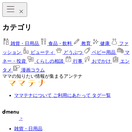
カテゴリ
雑貨・日用品
食品・飲料
教育
健康
ファ
ッション
ビューティ
どうぶつ
ベビー用品
マ
ネー・投資
くらしの相談
行事
おでかけ
エン
タメ
漫画コラム
ママの知りたい情報が集まるアンテナ
ママテナについて
ご利用にあたって
タグ一覧
>
雑貨・日用品