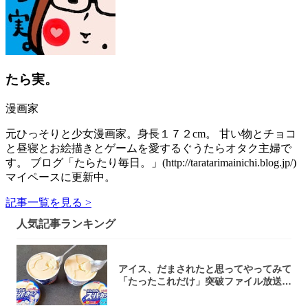
たら実。
漫画家
元ひっそりと少女漫画家。身長１７２cm。 甘い物とチョコ
と昼寝とお絵描きとゲームを愛するぐうたらオタク主婦で
す。 ブログ「たらたり毎日。」(http://taratarimainichi.blog.jp/)
マイペースに更新中。
記事一覧を見る >
人気記事ランキング
アイス、だまされたと思ってやってみて
「たったこれだけ」突破ファイル放送で
大注目！...