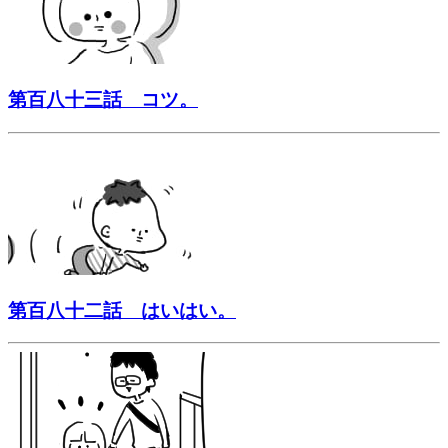
第百八十三話 コツ。
第百八十二話 はいはい。