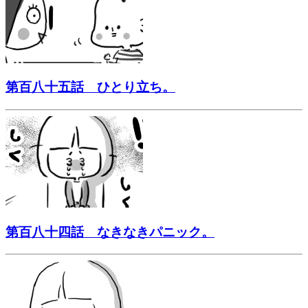
第百八十五話 ひとり立ち。
第百八十四話 なきなきパニック。