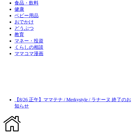
食品・飲料
健康
ベビー用品
おでかけ
どうぶつ
教育
マネー・投資
くらしの相談
ママコマ漫画
【8/26 正午】ママテナ / Merkystyle / ラナーヌ 終了のお
知らせ