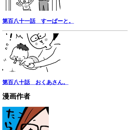
第百八十一話 すーぱーと。
第百八十話 おくあさん。
漫画作者