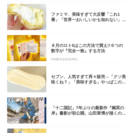
ファミマ、美味すぎて大反響「これ1
番」「世界一おいしいかも知れない」
「飲めそう」
８月のロト6はこの方法で買え!!６つの
数字が『完全一致』する方法
PR(株式会社MURA)
セブン、人気すぎて再々販売→「クソ美
味くね？」「美味すぎる」やっぱこのク
オリティ...
「十二国記」7年ぶりの最新作『幽冥の
岸』書影が初公開。山田章博が描くのは
謎めいた...