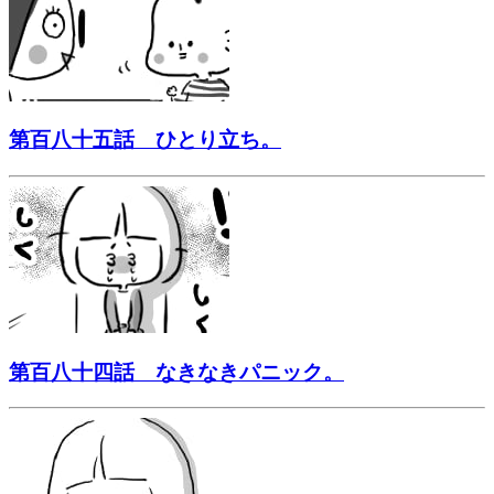
第百八十五話 ひとり立ち。
第百八十四話 なきなきパニック。