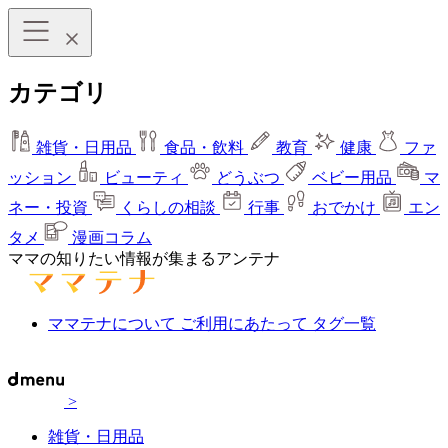
カテゴリ
雑貨・日用品
食品・飲料
教育
健康
ファ
ッション
ビューティ
どうぶつ
ベビー用品
マ
ネー・投資
くらしの相談
行事
おでかけ
エン
タメ
漫画コラム
ママの知りたい情報が集まるアンテナ
ママテナについて
ご利用にあたって
タグ一覧
>
雑貨・日用品