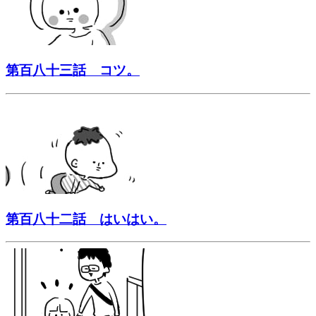
第百八十三話 コツ。
第百八十二話 はいはい。