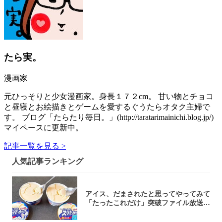
たら実。
漫画家
元ひっそりと少女漫画家。身長１７２cm。 甘い物とチョコ
と昼寝とお絵描きとゲームを愛するぐうたらオタク主婦で
す。 ブログ「たらたり毎日。」(http://taratarimainichi.blog.jp/)
マイペースに更新中。
記事一覧を見る >
人気記事ランキング
アイス、だまされたと思ってやってみて
「たったこれだけ」突破ファイル放送で
大注目！...