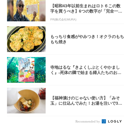
【昭和43年以前生まれはロト６この数
字を買うべき】6つの数字が「完全一
致」する方...
PR(株式会社MURA)
もっちり食感がやみつき！オクラのもち
もち焼き
寺地はるな『きよくしぶとくやかまし
く』-死体の隣で始まる婦人たちのお茶
会⁉ 秘密...
【福神漬けのじゃない使い方】「みそ
玉」に仕込んでみた！お湯を注いで30
秒で…朝の...
Recommended by