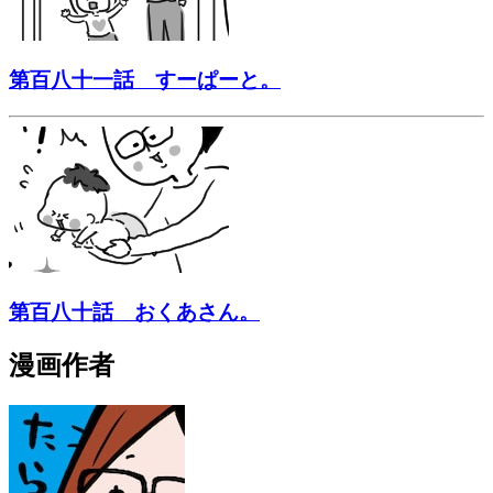
第百八十一話 すーぱーと。
第百八十話 おくあさん。
漫画作者