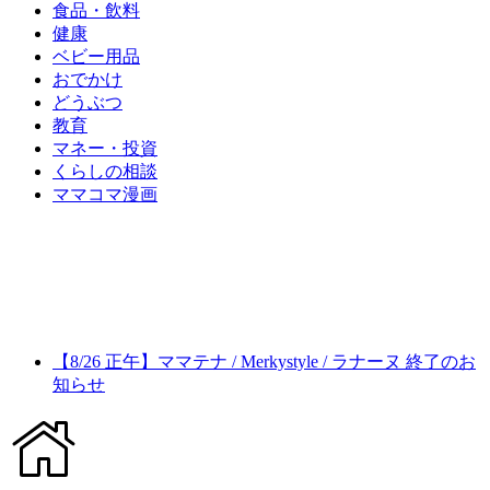
食品・飲料
健康
ベビー用品
おでかけ
どうぶつ
教育
マネー・投資
くらしの相談
ママコマ漫画
【8/26 正午】ママテナ / Merkystyle / ラナーヌ 終了のお
知らせ