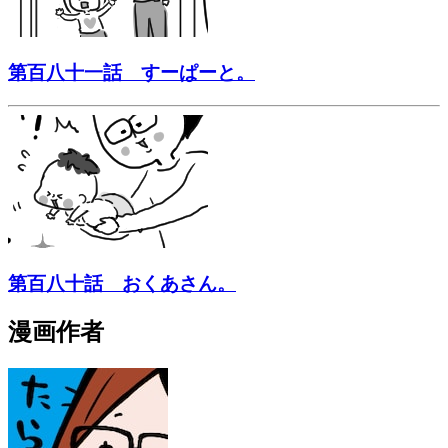
第百八十一話 すーぱーと。
第百八十話 おくあさん。
漫画作者