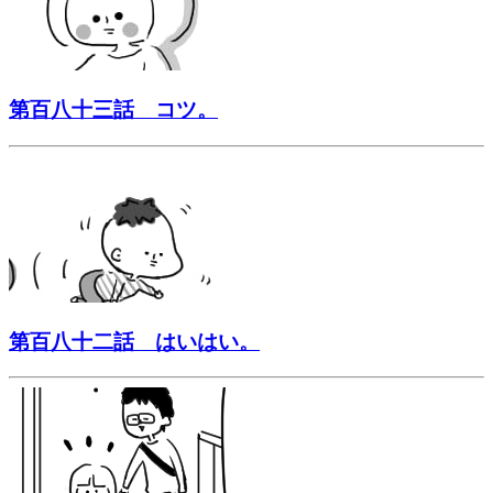
第百八十三話 コツ。
第百八十二話 はいはい。