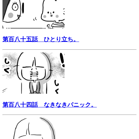
第百八十五話 ひとり立ち。
第百八十四話 なきなきパニック。