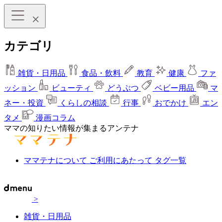
カテゴリ
雑貨・日用品
食品・飲料
教育
健康
ファ
ッション
ビューティ
どうぶつ
ベビー用品
マ
ネー・投資
くらしの相談
行事
おでかけ
エン
タメ
漫画コラム
ママの知りたい情報が集まるアンテナ
ママテナについて
ご利用にあたって
タグ一覧
>
雑貨・日用品