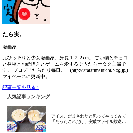
たら実。
漫画家
元ひっそりと少女漫画家。身長１７２cm。 甘い物とチョコ
と昼寝とお絵描きとゲームを愛するぐうたらオタク主婦で
す。 ブログ「たらたり毎日。」(http://taratarimainichi.blog.jp/)
マイペースに更新中。
記事一覧を見る >
人気記事ランキング
アイス、だまされたと思ってやってみて
「たったこれだけ」突破ファイル放送で
大注目！...