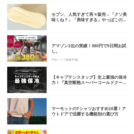
セブン、人気すぎて再々販売→「クソ美
味くね？」「美味すぎる」やっぱこのク
オリティ...
アマゾン1位の実績！380円で5日間お試
し。
PR(ハーブ健康本舗)
【キャプテンスタッグ】史上最強の保冷
力！『真空断熱スーパーコールドクーラ
ーボック...
マーモットのTシャツおすすめ10選！ア
ウトドアで活躍する機能別の選び方