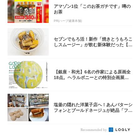
アマゾン1位「このお茶ガチです」噂の
お茶
PR(ハーブ健康本舗)
セブンでもろ活！新作「焼きとうもろこ
しスムージー」が飲む新体験だった【東
京の一部...
【銀座・和光】6名の作家による原画全
18点。ヘラルボニーとの特別企画展「G
OOD...
塩釜の隠れた洋菓子店へ！あんバターシ
フォンとブールドネージュが絶品「フー
ルセック...
Recommended by