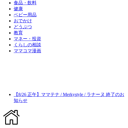
食品・飲料
健康
ベビー用品
おでかけ
どうぶつ
教育
マネー・投資
くらしの相談
ママコマ漫画
【8/26 正午】ママテナ / Merkystyle / ラナーヌ 終了のお
知らせ