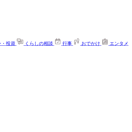
ー・投資
くらしの相談
行事
おでかけ
エンタメ