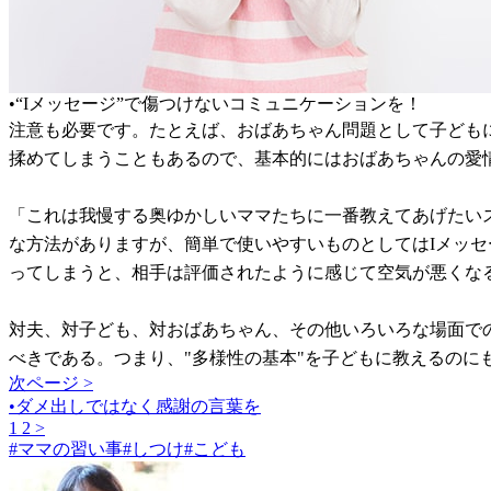
•“Iメッセージ”で傷つけないコミュニケーションを！
注意も必要です。たとえば、おばあちゃん問題として子どもに
揉めてしまうこともあるので、基本的にはおばあちゃんの愛
「これは我慢する奥ゆかしいママたちに一番教えてあげたい
な方法がありますが、簡単で使いやすいものとしてはIメッセー
ってしまうと、相手は評価されたように感じて空気が悪くな
対夫、対子ども、対おばあちゃん、その他いろいろな場面で
べきである。つまり、"多様性の基本"を子どもに教えるのに
次ページ >
•ダメ出しではなく感謝の言葉を
1
2
>
#
ママの習い事
#
しつけ
#
こども