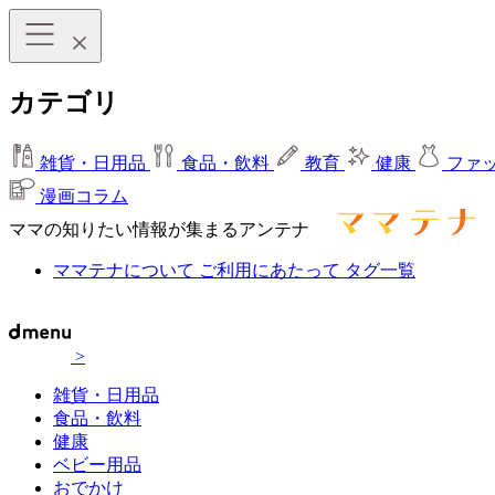
カテゴリ
雑貨・日用品
食品・飲料
教育
健康
ファ
漫画コラム
ママの知りたい情報が集まるアンテナ
ママテナについて
ご利用にあたって
タグ一覧
>
雑貨・日用品
食品・飲料
健康
ベビー用品
おでかけ