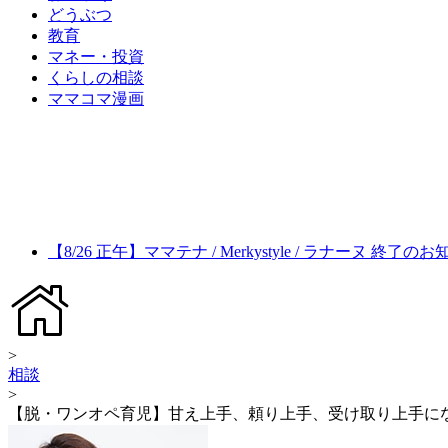
どうぶつ
教育
マネー・投資
くらしの相談
ママコマ漫画
【8/26 正午】ママテナ / Merkystyle / ラナーヌ 終了の
>
相談
>
【脱・ワンオペ育児】甘え上手、頼り上手、受け取り上手に