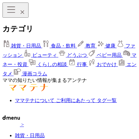
カテゴリ
雑貨・日用品
食品・飲料
教育
健康
ファ
ッション
ビューティ
どうぶつ
ベビー用品
マ
ネー・投資
くらしの相談
行事
おでかけ
エン
タメ
漫画コラム
ママの知りたい情報が集まるアンテナ
ママテナについて
ご利用にあたって
タグ一覧
>
雑貨・日用品