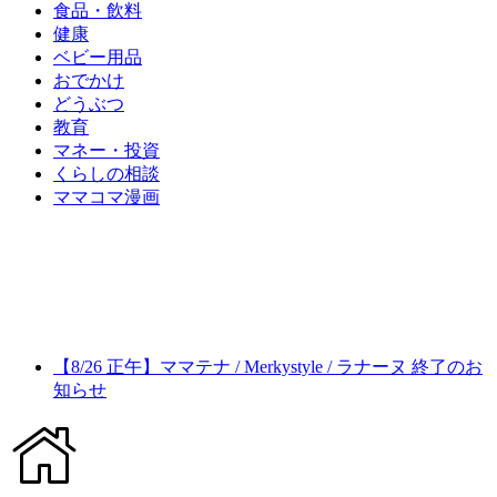
食品・飲料
健康
ベビー用品
おでかけ
どうぶつ
教育
マネー・投資
くらしの相談
ママコマ漫画
【8/26 正午】ママテナ / Merkystyle / ラナーヌ 終了のお
知らせ