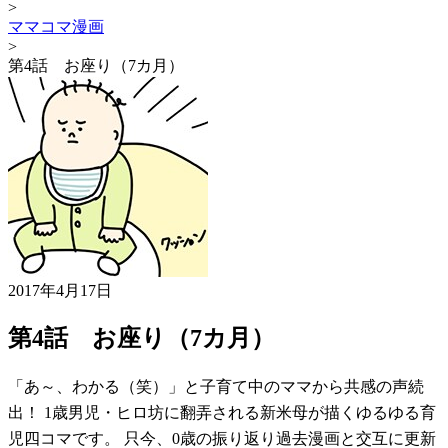
>
ママコマ漫画
>
第4話 お座り（7カ月）
2017年4月17日
第4話 お座り（7カ月）
「あ～、わかる（笑）」と子育て中のママから共感の声続
出！ 1歳男児・ヒロ坊に翻弄される新米母が描くゆるゆる育
児四コマです。 只今、0歳の振り返り過去漫画と交互に更新