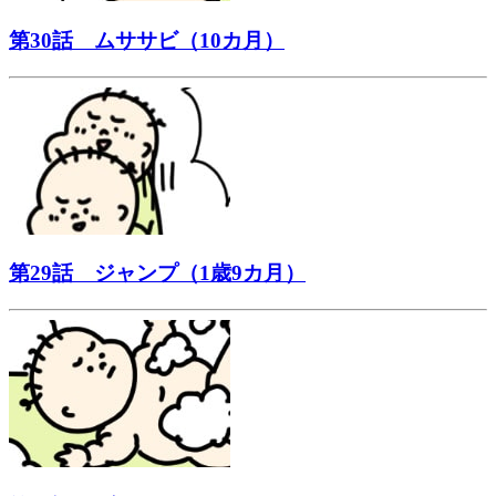
第30話 ムササビ（10カ月）
第29話 ジャンプ（1歳9カ月）