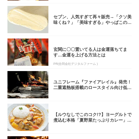
セブン、人気すぎて再々販売→「クソ美
味くね？」「美味すぎる」やっぱこのク
オリティ...
玄関に〇〇置いてる人は金運落ちてま
す…金運を上げる方法とは
PR(合同会社デジタルファーム )
ユニフレーム『ファイアレイル』発売！
二重遮熱板搭載のロースタイル向け低型
焚き火台
【ルウなしでこのコク!?】ヨーグルトで
煮込む本格「夏野菜たっぷりカレー」作
ってみ...