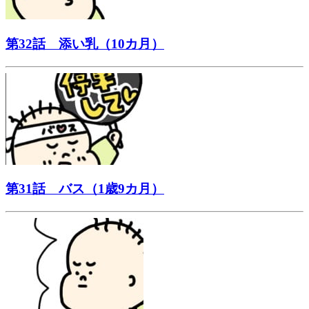
第32話 添い乳（10カ月）
第31話 バス（1歳9カ月）