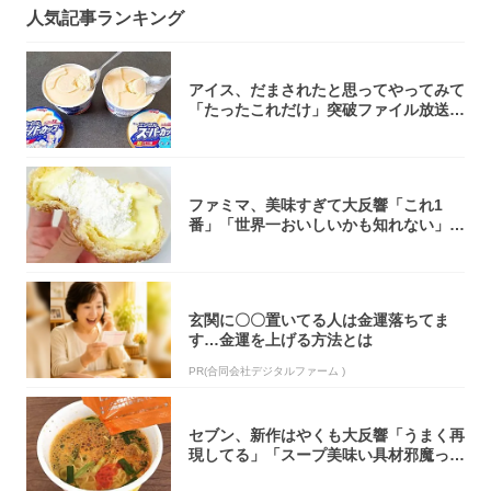
人気記事ランキング
アイス、だまされたと思ってやってみて
「たったこれだけ」突破ファイル放送で
大注目！...
ファミマ、美味すぎて大反響「これ1
番」「世界一おいしいかも知れない」
「飲めそう」
玄関に〇〇置いてる人は金運落ちてま
す…金運を上げる方法とは
PR(合同会社デジタルファーム )
セブン、新作はやくも大反響「うまく再
現してる」「スープ美味い具材邪魔って
くらい美...