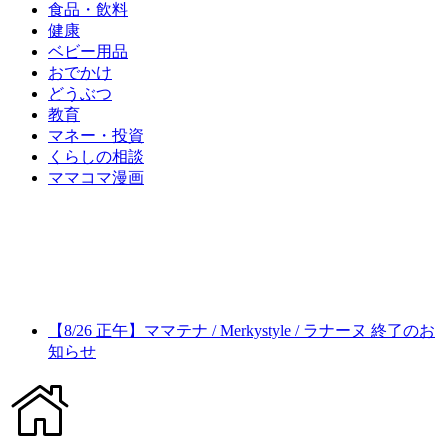
食品・飲料
健康
ベビー用品
おでかけ
どうぶつ
教育
マネー・投資
くらしの相談
ママコマ漫画
【8/26 正午】ママテナ / Merkystyle / ラナーヌ 終了のお
知らせ