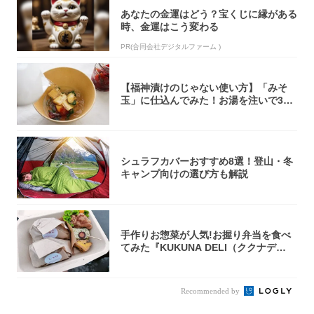
あなたの金運はどう？宝くじに縁がある
時、金運はこう変わる
PR(合同会社デジタルファーム )
【福神漬けのじゃない使い方】「みそ
玉」に仕込んでみた！お湯を注いで30
秒で…朝の...
シュラフカバーおすすめ8選！登山・冬
キャンプ向けの選び方も解説
手作りお惣菜が人気!お握り弁当を食べ
てみた『KUKUNA DELI（ククナデ
リ）...
Recommended by