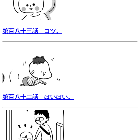
第百八十三話 コツ。
第百八十二話 はいはい。