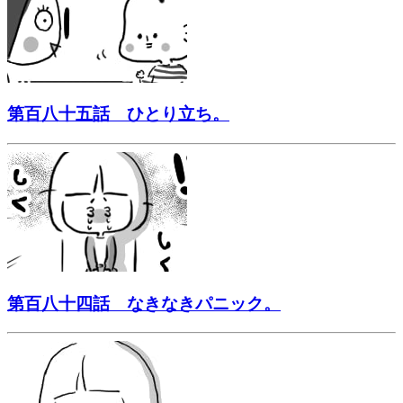
第百八十五話 ひとり立ち。
第百八十四話 なきなきパニック。