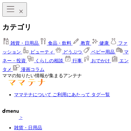
カテゴリ
雑貨・日用品
食品・飲料
教育
健康
ファ
ッション
ビューティ
どうぶつ
ベビー用品
マ
ネー・投資
くらしの相談
行事
おでかけ
エン
タメ
漫画コラム
ママの知りたい情報が集まるアンテナ
ママテナについて
ご利用にあたって
タグ一覧
>
雑貨・日用品