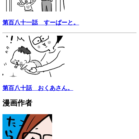
第百八十一話 すーぱーと。
第百八十話 おくあさん。
漫画作者