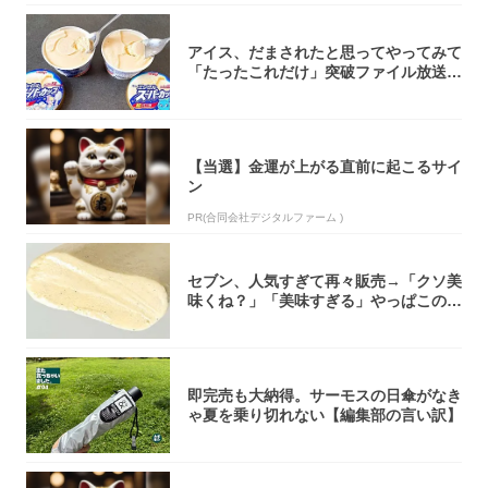
アイス、だまされたと思ってやってみて
「たったこれだけ」突破ファイル放送で
大注目！...
【当選】金運が上がる直前に起こるサイ
ン
PR(合同会社デジタルファーム )
セブン、人気すぎて再々販売→「クソ美
味くね？」「美味すぎる」やっぱこのク
オリティ...
即完売も大納得。サーモスの日傘がなき
ゃ夏を乗り切れない【編集部の言い訳】