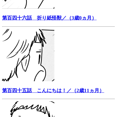
第百四十六話 折り紙怪獣／（3歳0ヵ月）
第百四十五話 こんにちは！／（2歳11ヵ月）