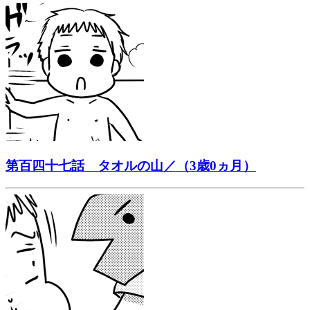
第百四十七話 タオルの山／（3歳0ヵ月）