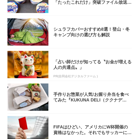
「たったこれだけ」突破ファイル放送で
大注目！...
シュラフカバーおすすめ8選！登山・冬
キャンプ向けの選び方も解説
「占い師だけが知ってる〝お金が増える
人の共通点〟」
PR(合同会社デジタルファーム )
手作りお惣菜が人気!お握り弁当を食べ
てみた『KUKUNA DELI（ククナデ
リ）...
FIFAはひどい、アメリカにW杯開催の
資格はなかった。それでもサッカーには
夢があ...