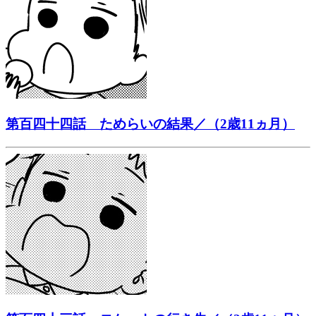
第百四十四話 ためらいの結果／（2歳11ヵ月）