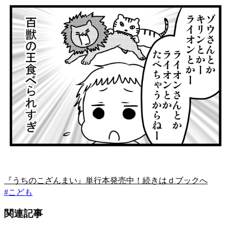
『うちのこざんまい』単行本発売中！続きはｄブックへ
#
こども
関連記事