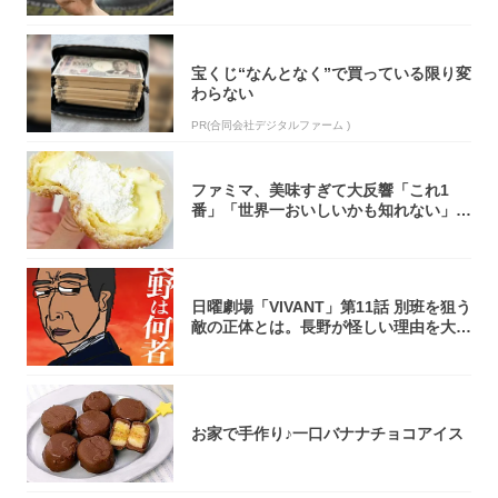
宝くじ“なんとなく”で買っている限り変
わらない
PR(合同会社デジタルファーム )
ファミマ、美味すぎて大反響「これ1
番」「世界一おいしいかも知れない」
「飲めそう」
日曜劇場「VIVANT」第11話 別班を狙う
敵の正体とは。長野が怪しい理由を大
考...
お家で手作り♪一口バナナチョコアイス