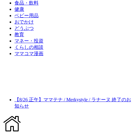
食品・飲料
健康
ベビー用品
おでかけ
どうぶつ
教育
マネー・投資
くらしの相談
ママコマ漫画
【8/26 正午】ママテナ / Merkystyle / ラナーヌ 終了のお
知らせ