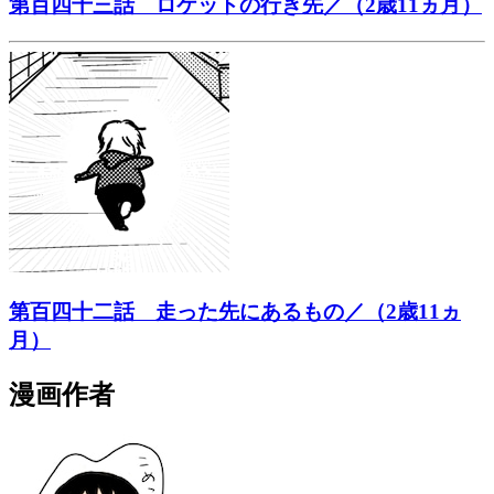
第百四十三話 ロケットの行き先／（2歳11ヵ月）
第百四十二話 走った先にあるもの／（2歳11ヵ
月）
漫画作者