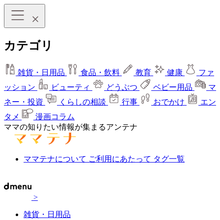
カテゴリ
雑貨・日用品
食品・飲料
教育
健康
ファ
ッション
ビューティ
どうぶつ
ベビー用品
マ
ネー・投資
くらしの相談
行事
おでかけ
エン
タメ
漫画コラム
ママの知りたい情報が集まるアンテナ
ママテナについて
ご利用にあたって
タグ一覧
>
雑貨・日用品