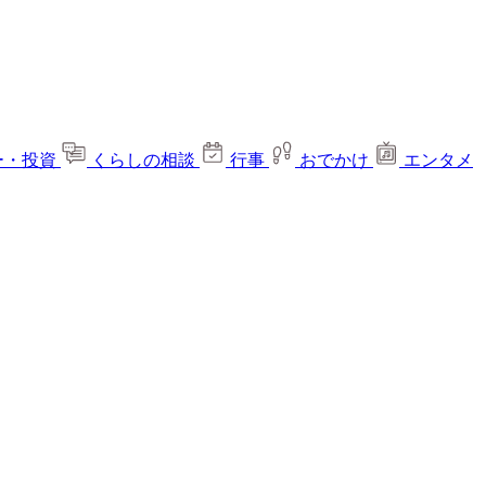
ー・投資
くらしの相談
行事
おでかけ
エンタメ