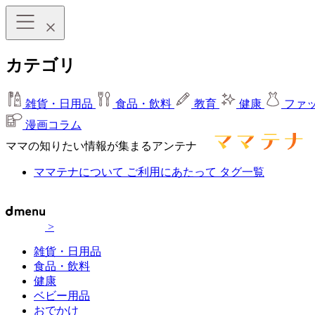
カテゴリ
雑貨・日用品
食品・飲料
教育
健康
ファ
漫画コラム
ママの知りたい情報が集まるアンテナ
ママテナについて
ご利用にあたって
タグ一覧
>
雑貨・日用品
食品・飲料
健康
ベビー用品
おでかけ