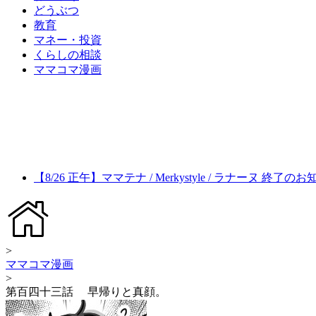
どうぶつ
教育
マネー・投資
くらしの相談
ママコマ漫画
【8/26 正午】ママテナ / Merkystyle / ラナーヌ 終了の
>
ママコマ漫画
>
第百四十三話 早帰りと真顔。