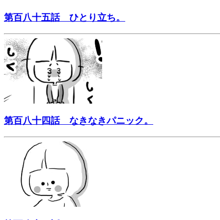
第百八十五話 ひとり立ち。
第百八十四話 なきなきパニック。