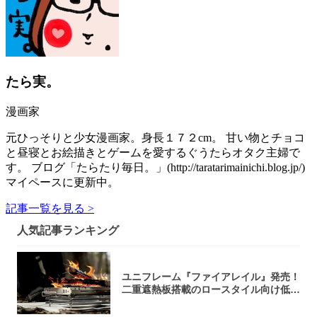
たら実。
漫画家
元ひっそりと少女漫画家。身長１７２cm。 甘い物とチョコ
と昼寝とお絵描きとゲームを愛するぐうたらオタク主婦で
す。 ブログ「たらたり毎日。」(http://taratarimainichi.blog.jp/)
マイペースに更新中。
記事一覧を見る >
人気記事ランキング
ユニフレーム『ファイアレイル』発売！
二重遮熱板搭載のロースタイル向け低型
焚き火台