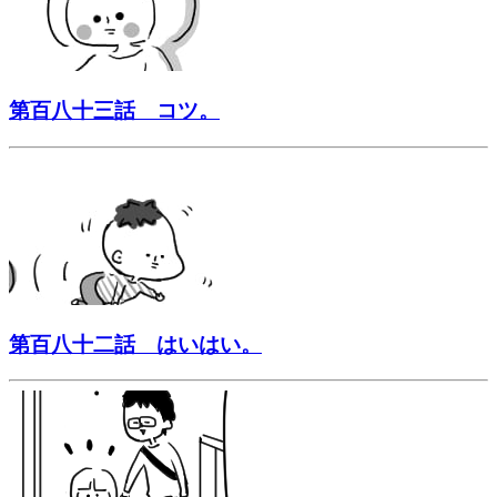
第百八十三話 コツ。
第百八十二話 はいはい。