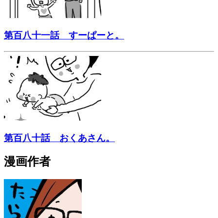
第百八十一話 すーぱーと。
第百八十話 おくあさん。
漫画作者