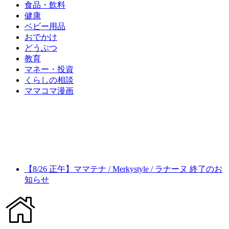
食品・飲料
健康
ベビー用品
おでかけ
どうぶつ
教育
マネー・投資
くらしの相談
ママコマ漫画
【8/26 正午】ママテナ / Merkystyle / ラナーヌ 終了のお
知らせ