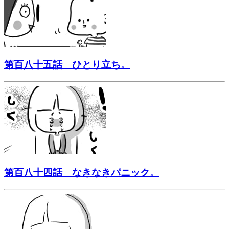
第百八十五話 ひとり立ち。
第百八十四話 なきなきパニック。