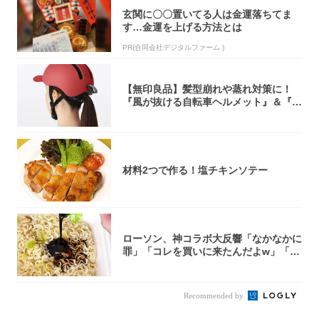
玄関に〇〇置いてる人は金運落ちてま
す…金運を上げる方法とは
PR(合同会社デジタルファーム )
【無印良品】髪型崩れや蒸れ対策に！
『風が抜ける自転車ヘルメット』＆『2
0型自転車...
材料2つで作る！塩チキンソテー
ローソン、神コラボ大反響「なかなかに
罪」「コレを買いに来たんだよw」「３
件まわっ...
Recommended by