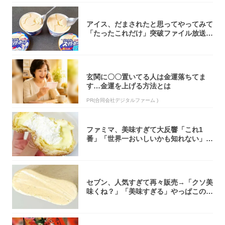
アイス、だまされたと思ってやってみて
「たったこれだけ」突破ファイル放送で
大注目！...
玄関に〇〇置いてる人は金運落ちてま
す…金運を上げる方法とは
PR(合同会社デジタルファーム )
ファミマ、美味すぎて大反響「これ1
番」「世界一おいしいかも知れない」
「飲めそう」
セブン、人気すぎて再々販売→「クソ美
味くね？」「美味すぎる」やっぱこのク
オリティ...