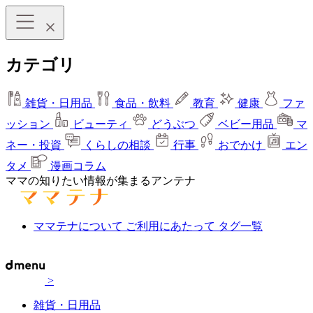
カテゴリ
雑貨・日用品
食品・飲料
教育
健康
ファ
ッション
ビューティ
どうぶつ
ベビー用品
マ
ネー・投資
くらしの相談
行事
おでかけ
エン
タメ
漫画コラム
ママの知りたい情報が集まるアンテナ
ママテナについて
ご利用にあたって
タグ一覧
>
雑貨・日用品