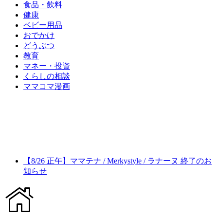
食品・飲料
健康
ベビー用品
おでかけ
どうぶつ
教育
マネー・投資
くらしの相談
ママコマ漫画
【8/26 正午】ママテナ / Merkystyle / ラナーヌ 終了のお
知らせ