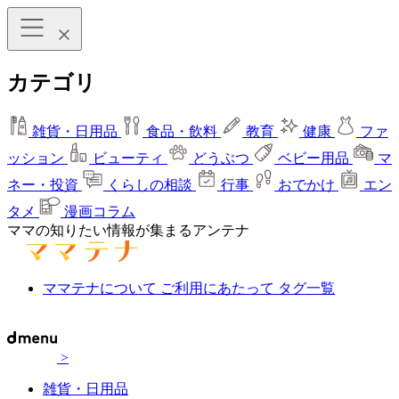
カテゴリ
雑貨・日用品
食品・飲料
教育
健康
ファ
ッション
ビューティ
どうぶつ
ベビー用品
マ
ネー・投資
くらしの相談
行事
おでかけ
エン
タメ
漫画コラム
ママの知りたい情報が集まるアンテナ
ママテナについて
ご利用にあたって
タグ一覧
>
雑貨・日用品