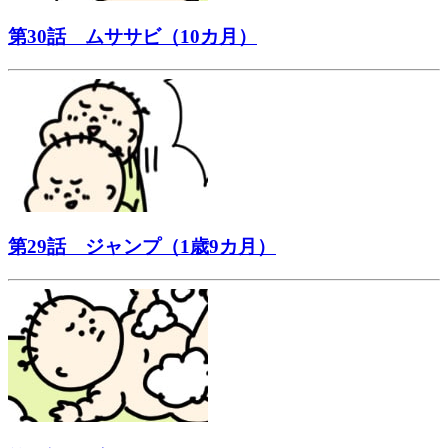
第30話 ムササビ（10カ月）
第29話 ジャンプ（1歳9カ月）