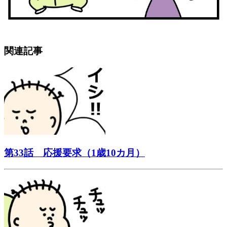
関連記事
第33話 応援要求（1歳10カ月）