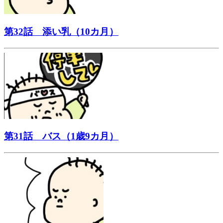
第32話 添い乳（10カ月）
第31話 バス（1歳9カ月）