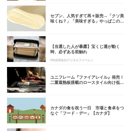
セブン、人気すぎて再々販売→「クソ美
味くね？」「美味すぎる」やっぱこのク
オリティ...
【当選した人が暴露】宝くじ運が動く
時、必ずある前触れ
PR(合同会社デジタルファーム )
ユニフレーム『ファイアレイル』発売！
二重遮熱板搭載のロースタイル向け低型
焚き火台
カナダの食を祝う一日 市場と食卓をつ
なぐ「フード・デー」【カナダ】