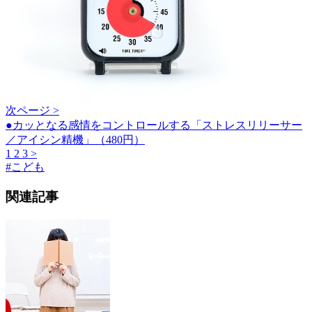
次ページ >
●カッとなる感情をコントロールする「ストレスリリーサー
／アイシン精機」（480円）
1
2
3
>
#
こども
関連記事