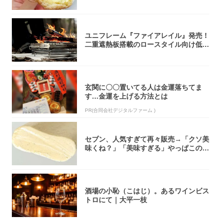
「飲めそう」
ユニフレーム『ファイアレイル』発売！
二重遮熱板搭載のロースタイル向け低型
焚き火台
玄関に〇〇置いてる人は金運落ちてま
す…金運を上げる方法とは
PR(合同会社デジタルファーム )
セブン、人気すぎて再々販売→「クソ美
味くね？」「美味すぎる」やっぱこのク
オリティ...
酒場の小恥（こはじ）。あるワインビス
トロにて｜大平一枝