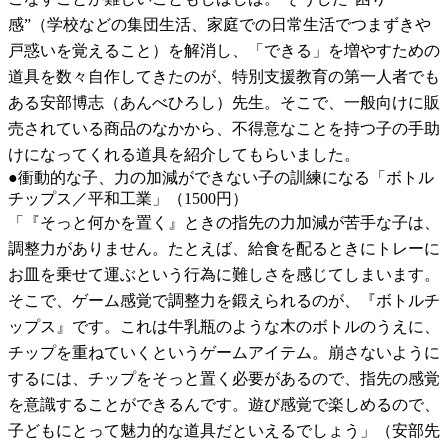
感”（学校などの集団生活、家庭での日常生活でつまずきや
戸惑いを覚えること）を解消し、「できる」を増やすための
道具を数々自作してきたのが、特別支援教育の第一人者でも
ある安部博志（あんべひろし）先生。そこで、一般向けに販
売されている商品のなかから、不得意なことを持つ子の手助
けになってくれる道具を紹介してもらいました。
●衝動的な子、力の加減ができない子の訓練になる「ボトル
チップス／平和工業」（1500円）
「『そっと何かを置く』ときの指先の力加減が苦手な子は、
調整力がありません。たとえば、給食を配るときにトレーに
お皿を乗せて運ぶという行為に難しさを感じてしまいます。
そこで、ゲーム感覚で調整力を鍛えられるのが、『ボトルチ
ップス』です。これは牛乳瓶のような木のボトルのうえに、
チップを重ねていくというゲームアイテム。崩さないように
するには、チップをそっと置く必要があるので、指先の感覚
を意識することができるんです。遊び感覚で楽しめるので、
子どもにとって魅力的な道具だといえるでしょう」（安部先