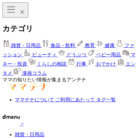
カテゴリ
雑貨・日用品
食品・飲料
教育
健康
ファ
ッション
ビューティ
どうぶつ
ベビー用品
マ
ネー・投資
くらしの相談
行事
おでかけ
エン
タメ
漫画コラム
ママの知りたい情報が集まるアンテナ
ママテナについて
ご利用にあたって
タグ一覧
>
雑貨・日用品