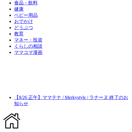
食品・飲料
健康
ベビー用品
おでかけ
どうぶつ
教育
マネー・投資
くらしの相談
ママコマ漫画
【8/26 正午】ママテナ / Merkystyle / ラナーヌ 終了のお
知らせ